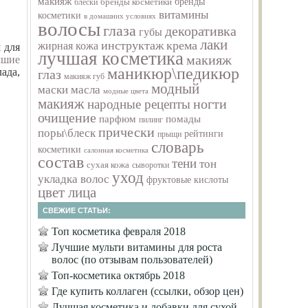
макияж
бренды
бренды косметики
блески
витамины
косметики
в домашних условиях
волосы
глаза
декоративка
губы
лаки
инструктаж
крема
жирная кожа
 для
лучшая косметика
макияж
чшие
маникюр\педикюр
ада,
глаз
макияж губ
модный
маски
масла
модные цвета
макияж
ногти
народные рецепты
очищение
парфюм
помады
пилинг
прически
поры\блеск
рейтинги
прыщи
словарь
косметики
салонная косметика
состав
тени
тон
сухая кожа
сыворотки
уход
укладка волос
фруктовые кислоты
цвет лица
СВЕЖИЕ СТАТЬИ:
Топ косметика февраля 2018
Лучшие мульти витамины для роста
волос (по отзывам пользователей)
Топ-косметика октябрь 2018
Где купить коллаген (ссылки, обзор цен)
Лучшая косметика и добавки для сухой