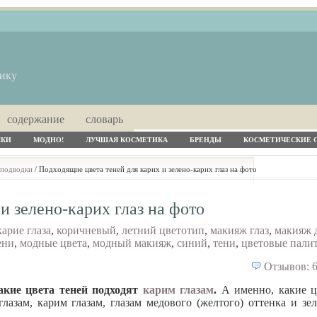
тику
содержание
словарь
СКИ
МОДНО!
ЛУЧШАЯ КОСМЕТИКА
БРЕНДЫ
КОСМЕТИЧЕСКИЕ 
 подводки
/ Подходящие цвета теней для карих и зелено-карих глаз на фото
и зелено-карих глаз на фото
карие глаза
,
коричневый
,
летний цветотип
,
макияж глаз
,
макияж 
ени
,
модные цвета
,
модный макияж
,
синий
,
тени
,
цветовые пали
Отзывов: 6
акие цвета теней подходят
карим глазам
.
А именно, какие ц
лазам, карим глазам, глазам медового (желтого) оттенка и зел