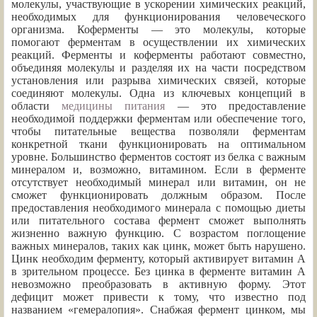
молекулы, участвующие в ускорении химических реакций,
необходимых для функционирования человеческого
организма. Коферменты — это молекулы, которые
помогают ферментам в осуществлении их химических
реакций. Ферменты и коферменты работают совместно,
объединяя молекулы и разделяя их на части посредством
установления или разрыва химических связей, которые
соединяют молекулы. Одна из ключевых концепций в
области
медицины питания
— это предоставление
необходимой поддержки ферментам или обеспечение того,
чтобы питательные вещества позволяли ферментам
конкретной ткани функционировать на оптимальном
уровне. Большинство ферментов состоят из белка с важным
минералом и, возможно, витамином. Если в ферменте
отсутствует необходимый минерал или витамин, он не
сможет функционировать должным образом. После
предоставления необходимого минерала с помощью диеты
или питательного состава фермент сможет выполнять
жизненно важную функцию. С возрастом поглощение
важных минералов, таких как цинк, может быть нарушено.
Цинк необходим ферменту, который активирует витамин А
в зрительном процессе. Без цинка в ферменте витамин А
невозможно преобразовать в активную форму. Этот
дефицит может привести к тому, что известно под
названием «гемералопия». Снабжая фермент цинком, мы