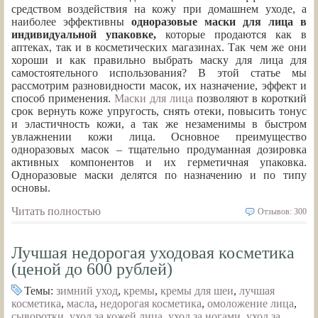
средством воздействия на кожу при домашнем уходе, а
наиболее эффективны
одноразовые маски для лица в
индивидуальной упаковке,
которые продаются как в
аптеках, так и в косметических магазинах. Так чем же они
хороши и как правильно выбрать маску для лица для
самостоятельного использования? В этой статье мы
рассмотрим разновидности масок, их назначение, эффект и
способ применения.
Маски для лица
позволяют в короткий
срок вернуть коже упругость, снять отеки, повысить тонус
и эластичность кожи, а так же незаменимы в быстром
увлажнении кожи лица. Основное преимущество
одноразовых масок – тщательно продуманная дозировка
активных компонентов и их герметичная упаковка.
Одноразовые маски делятся по назначению и по типу
основы.
Читать полностью
Отзывов: 300
Лучшая недорогая уходовая косметика
(ценой до 600 рублей)
Темы:
зимний уход
,
кремы
,
кремы для шеи
,
лучшая
косметика
,
масла
,
недорогая косметика
,
омоложение лица
,
сыворотки
,
уход за кожей лица
,
уход за ногами
,
уход за