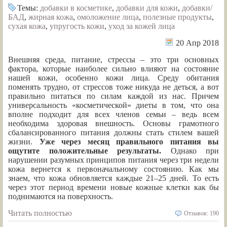
Темы:
добавки в косметике
,
добавки для кожи
,
добавки/
БАД
,
жирная кожа
,
омоложение лица
,
полезные продукты
,
сухая кожа
,
упругость кожи
,
уход за кожей лица
20 Апр 2018
Внешняя среда, питание, стреccы – это три основных
фактора, которые наиболее сильно влияют на состояние
нашей кожи, особенно кожи лица. Среду обитания
поменять трудно, от стрессов тоже никуда не деться, а вот
правильно питаться по силам каждой из нас. Причем
универсальность «косметической» диеты в том, что она
вполне подходит для всех членов семьи – ведь всем
необходима здоровая внешность. Основы грамотного
сбалансированного питания должны стать стилем вашей
жизни.
Уже через месяц правильного питания вы
ощутите положительные результаты.
Однако при
нарушении разумных принципов питания через три недели
кожа вернется к первоначальному состоянию. Как мы
знаем, что кожа обновляется каждые 21–25 дней. То есть
через этот период времени новые кожные клетки как бы
поднимаются на поверхность.
Читать полностью
Отзывов: 190