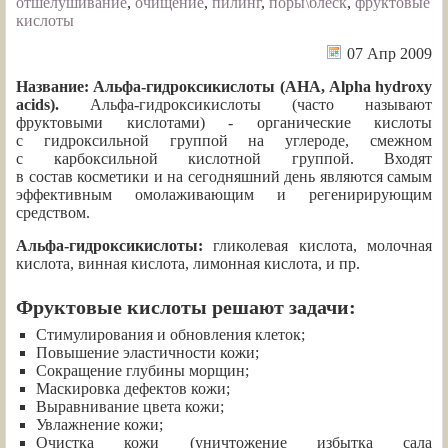
отшелушивание
,
очищение
,
пилинг
,
поры\блеск
,
фруктовые
кислоты
07 Апр 2009
Название: Альфа-гидроксикислоты (АHА, Alpha hydroxy
acids).
Альфа-гидроксикислоты (часто называют
фруктовыми кислотами) - органические кислоты
с гидроксильной группой на углероде, смежном
с карбоксильной кислотной группой. Входят
в состав косметики и на сегодняшний день являются самым
эффективным омолаживающим и регенирирующим
средством.
Альфа-гидроксикислоты:
гликолевая кислота, молочная
кислота, винная кислота, лимонная кислота, и пр.
Фруктовые кислоты решают задачи:
Стимулирования и обновления клеток;
Повышение эластичности кожи;
Сокращение глубины морщин;
Маскировка дефектов кожи;
Выравнивание цвета кожи;
Увлажнение кожи;
Очистка кожи (уничтожение избытка сала