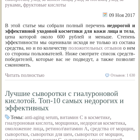
руками
,
фруктовые кислоты
09 Ноя 2017
В этой статье мы собрали полный перечень
недорогой и
эффективной уходовой косметики для кожи лица и тела
,
цена которой около 600 рублей и меньше. Степень
эффективности мы оценивали исходя не только из состава
средства, но и по количеству
положительных отзывов
о нем
со стороны пользователей. Ниже смотрите список средств-
победителей, которые вас не подведут, а также позволят
сэкономить.
Читать полностью
Отзывов: 1 630
Лучшие сыворотки с гиалуроновой
кислотой. Топ-10 самых недорогих и
эффективных
Темы:
anti-aging serum
,
витамин С в косметике
,
гиалуроновая кислота
,
морщинки
,
недорогая косметика
,
омоложение лица
,
ретинол\витамин А
,
средства от морщин
,
сыворотки
,
сыворотки для шеи
,
сыворотки от морщин
,
сыворотки с витамином С
,
сыворотки с гиалуроновой