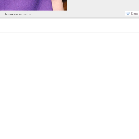
Ваш 
На показе miu-miu