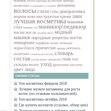
макияж
бренды
бренды косметики
блески
витамины
косметики
в домашних условиях
волосы
глаза
декоративка
губы
лаки
инструктаж
крема
жирная кожа
лучшая косметика
макияж
маникюр\педикюр
глаз
макияж губ
модный
маски
масла
модные цвета
макияж
ногти
народные рецепты
очищение
парфюм
помады
пилинг
прически
поры\блеск
рейтинги
прыщи
словарь
косметики
салонная косметика
состав
тени
тон
сухая кожа
сыворотки
уход
укладка волос
фруктовые кислоты
цвет лица
СВЕЖИЕ СТАТЬИ:
Топ косметика февраля 2018
Лучшие мульти витамины для роста
волос (по отзывам пользователей)
Топ-косметика октябрь 2018
Где купить коллаген (ссылки, обзор цен)
Лучшая косметика и добавки для сухой