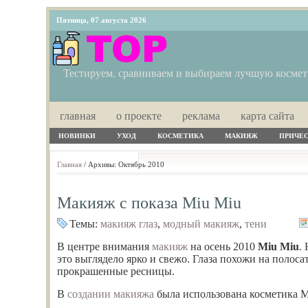
Пятница, 07 августа 2026
Тестируем, сравниваем и выбираем лучшую косме
главная
о проекте
реклама
карта сайта
НОВИНКИ
УХОД
КОСМЕТИКА
МАКИЯЖ
ПРИЧЕ
Главная
/ Архивы: Октябрь 2010
Макияж с показа Miu Miu
Темы:
макияж глаз
,
модный макияж
,
тени
В центре внимания
макияж
на осень 2010
Miu Miu
.
это выглядело ярко и свежо. Глаза похожи на полос
прокрашенные ресницы.
В
создании макияжа
была использована косметика M