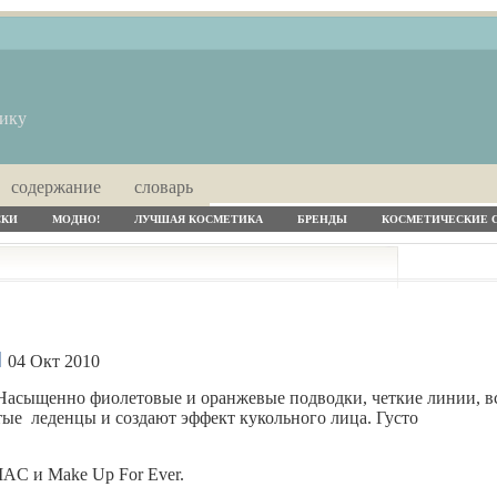
тику
содержание
словарь
СКИ
МОДНО!
ЛУЧШАЯ КОСМЕТИКА
БРЕНДЫ
КОСМЕТИЧЕСКИЕ 
04 Окт 2010
 Насыщенно фиолетовые и оранжевые подводки, четкие линии, в
атые леденцы и создают эффект кукольного лица. Густо
AC и Make Up For Ever.