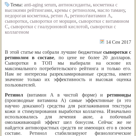
Темы:
anti-aging serum
,
антиоксиданты
,
косметика с
высокими рейтингами
,
кремы с ретинолом
,
масло таману
,
недорогая косметика
,
ретин А
,
ретинол\витамин А
,
сыворотки
,
сыворотки от морщин
,
сыворотки с витамином
С
,
сыворотки с гиалуроновой кислотой
,
сыворотки с
коллагеном
14 Сен 2017
В этой статье мы собрали лучшие бюджетные
сыворотки с
ретинолом в составе
, по цене не более 20 долларов.
Сыворотки в ТОП мы выбирали на основе их
максимального потребительского рейтинга и только его.
Нам не интересны разрекламированные средства, имеет
значение только их эффективность и высокая оценка
пользователей.
Ретинол
(витамин A в чистой форме) и
ретиноиды
(производные витамина А) самые эффективные (и это
научно доказано!) средства для разглаживания текстуры
кожи и стимулирования выработки коллагена. Изначально
использовались для лечения акне, а побочный
омолаживающий эффект шел бонусом. Сейчас же не
найдется антивозрастных средств не имеющих его в своем
составе. Ретинол стабилизируют физиологические