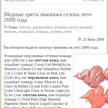
Читать полностью
Отзывов: 131
Модные цвета макияжа сезона лето
2009 года
Темы:
блески
,
декоративка
,
модные цвета
,
модный
макияж
,
подводка
,
помады
,
румяна
,
тени
21 Июн 2009
Рассмотрим модную палитру макияжа на лето 2009 года.
Роскошные персиковые оттенки помады
для губЕсли у вас
светлая кожа,
вам
подойдет помада: Cover Girl Wetslicks in
Peaches n Gleam (1) and Smashbox Hybrid
2 in 1 Color & Shine Gloss in Pink Lily
(2).Если у вас
персиковая кожа,
вам
подойдет помада: Laura Mercier Lip
Glace in Bellini (3) and Estée Lauder Pure
Color UltraLight Gloss in Nectar Light (4).
Если у вас
смуглая кожа,
вам подойдет
помада: L’Oréal Paris High Intensity
Pigments Shine Struck Liquid Lipcolor in
Precarious (5) and Kevyn Aucoin The