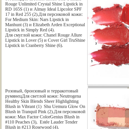
Rouge Unlimited Crystal Shine Lipstick in
RD 165S (1) и Almay Ideal Lipcolor SPF
17 in Red 255 (2).Для персиковой кожи:
For Medium Skin: Nars Lipstick in
Manhunt (3) и Elizabeth Arden Exceptional
Lipstick in Simply Red (4).
Для смуглой кожи: Chanel Rouge Allure
Lipstick in Lover (5) и Cover Girl TruShine
Lipstick in Cranberry Shine (6).
Розовый, бронзовый и терракотовый
румянецДля светлой кожи: Neutrogena
Healthy Skin Blends Sheer Highlighting
Blush in Vibrant (1) Shu Uemura Glow On
Blush in Tranquil Pink (2).Для персиковой
кожи: Max Factor ColorGenius Blush in
#110 Peaches (3), Estée Lauder Tender
Blush in #213 Rosewood (4).