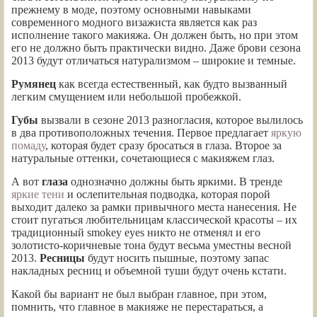
прежнему в моде, поэтому основными навыками
современного модного визажиста является как раз
исполнение такого макияжа. Он должен быть, но при этом
его не должно быть практически видно. Даже брови сезона
2013 будут отличаться натурализмом – широкие и темные.
Румянец
как всегда естественный, как будто вызванный
легким смущением или небольшой пробежкой.
Губы
вызвали в сезоне 2013 разногласия, которое вылилось
в два противоположных течения. Первое предлагает
яркую
помаду
, которая будет сразу бросаться в глаза. Второе за
натуральные оттенки, сочетающиеся с макияжем глаз.
А вот
глаза
однозначно должны быть яркими. В тренде
яркие тени
и ослепительная подводка, которая порой
выходит далеко за рамки привычного места нанесения. Не
стоит пугаться любительницам классической красоты – их
традиционный smokey eyes никто не отменял и его
золотисто-коричневые тона будут весьма уместны весной
2013.
Ресницы
будут носить пышные, поэтому запас
накладных ресниц и объемной туши будут очень кстати.
Какой бы вариант не был выбран главное, при этом,
помнить, что главное в макияже не перестараться, а