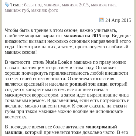
Темы:
базы под макияж
,
макияж 2015
,
макияж глаз
,
макияж губ
,
макияж фото
24 Апр 2015
Чтобы быть в тренде в этом сезоне, важно учитывать,
наиболее модные варианты
макияжа на 2015 год
. Ведущие
визажисты вызвали несколько основных направлений этого
года. Посмотрим на них, а затем, проголосуем за любимый
макияж сезона!
В частности, стиль
Nude Look
в макияже по праву можно
назвать настоящим открытием в этом году. Он может
хорошо подчеркнуть привлекательность любой внешности
за счет своей естественности. Отличием этого стиля
является красивый и идеально
ровный тон лица
, который
создается конкретным путем: все лишнее сначала
маскируется корректором, а затем идет выравнивание лица
тональным кремом. В дальнейшем, если есть потребность и
желание, можно нанести пудру. К слову сказать, на глаза и
губы при таком макияже можно вообще не использовать
косметику.
В последнее время все более актуален
монохромный
макияж
, который применяется тоже довольно часто. В его