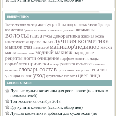
Где купить коллаген (ссылки, обзор цен)
ВЫБЕРИ ТЕМУ:
акне\угри
базы под макияж
бренды
Топ косметика месяца
блески
витамины
косметики
бренды косметики
в домашних условиях
волосы
глаза
декоративка
губы
жирная кожа
лучшая косметика
лаки
инструктаж
крема
маникюр\педикюр
макияж глаз
маски
макияж губ
модный макияж
народные
масла
модные цвета
ногти
очищение
рецепты
парфюм
помады
пилинг
прически
поры\блеск
рейтинги косметики
прыщи
салонная
состав
словарь
тени
тон
сухая кожа
косметика
сыворотки
уход
цвет лица
укладка волос
фруктовые кислоты
СВЕЖИЕ СТАТЬИ:
Лучшие мульти витамины для роста волос (по отзывам
пользователей)
Топ-косметика октябрь 2018
Где купить коллаген (ссылки, обзор цен)
Лучшая косметика и добавки для сухой кожи (по