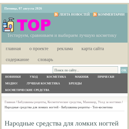
Пятница, 07 августа 2026
ЛЕНТА НОВОСТЕЙ
КОММЕНТАРИИ
Тестируем, сравниваем и выбираем лучшую косметику
главная
о проекте
реклама
карта сайта
содержание
словарь
НОВИНКИ
УХОД
КОСМЕТИКА
МАКИЯЖ
ПРИЧЕСКИ
МОДНО!
ЛУЧШАЯ КОСМЕТИКА
БРЕНДЫ
КОСМЕТИЧЕСКИЕ СРЕДСТВА
Главная
/
Бабушкины рецепты
,
Косметические средства
,
Маникюр
,
Уход за ногтями
/
Народные средства для ломких ногтей - Бабушкины рецепты - Топ-косметика
Народные средства для ломких ногтей