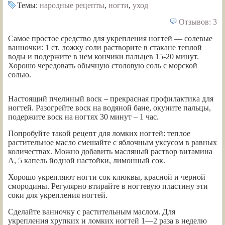
Темы:
народные рецепты
,
ногти
,
уход
Отзывов: 3
Самое простое средство для укрепления ногтей — солевые
ванночки: 1 ст. ложку соли растворите в стакане теплой
воды и подержите в нем кончики пальцев 15-20 минут.
Хорошо чередовать обычную столовую соль с морской
солью.
Настоящий пчелиный воск – прекрасная профилактика для
ногтей. Разогрейте воск на водяной бане, окуните пальцы,
подержите воск на ногтях 30 минут – 1 час.
Попробуйте такой рецепт для ломких ногтей: теплое
растительное масло смешайте с яблочным уксусом в равных
количествах. Можно добавить масляный раствор витамина
А, 5 капель йодной настойки, лимонный сок.
Хорошо укрепляют ногти сок клюквы, красной и черной
смородины. Регулярно втирайте в ногтевую пластину эти
соки для укрепления ногтей.
Сделайте ванночку с растительным маслом. Для
укрепления хрупких и ломких ногтей 1—2 раза в неделю