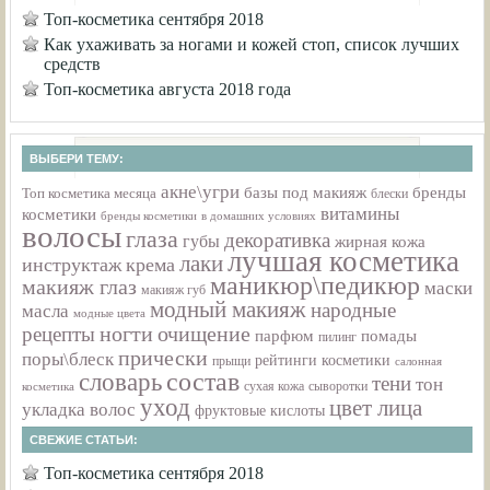
Топ-косметика сентября 2018
Как ухаживать за ногами и кожей стоп, список лучших
средств
Топ-косметика августа 2018 года
ВЫБЕРИ ТЕМУ:
акне\угри
базы под макияж
бренды
Топ косметика месяца
блески
витамины
косметики
бренды косметики
в домашних условиях
волосы
глаза
декоративка
губы
жирная кожа
лучшая косметика
лаки
инструктаж
крема
маникюр\педикюр
макияж глаз
маски
макияж губ
модный макияж
народные
масла
модные цвета
ногти
очищение
рецепты
парфюм
помады
пилинг
прически
поры\блеск
рейтинги косметики
прыщи
салонная
состав
словарь
тени
тон
сухая кожа
косметика
сыворотки
уход
цвет лица
укладка волос
фруктовые кислоты
СВЕЖИЕ СТАТЬИ:
Топ-косметика сентября 2018