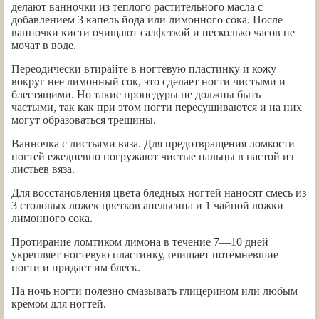
делают ванночки из теплого растительного масла с
добавлением 3 капель йода или лимонного сока. После
ванночки кисти очищают салфеткой и несколько часов не
мочат в воде.
Переодически втирайте в ногтевую пластинку и кожу
вокруг нее лимонный сок, это сделает ногти чистыми и
блестящими. Но такие процедуры не должны быть
частыми, так как при этом ногти пересушиваются и на них
могут образоваться трещины.
Ванночка с листьями вяза. Для предотвращения ломкости
ногтей ежедневно погружают чистые пальцы в настой из
листьев вяза.
Для восстановления цвета бледных ногтей наносят смесь из
3 столовых ложек цветков апельсина и 1 чайной ложки
лимонного сока.
Протирание ломтиком лимона в течение 7—10 дней
укрепляет ногтевую пластинку, очищает потемневшие
ногти и придает им блеск.
На ночь ногти полезно смазывать глицерином или любым
кремом для ногтей.