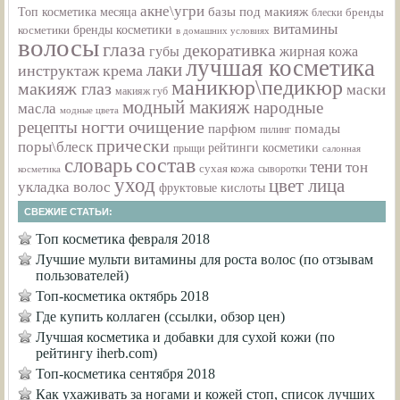
акне\угри
базы под макияж
Топ косметика месяца
бренды
блески
витамины
бренды косметики
косметики
в домашних условиях
волосы
глаза
декоративка
губы
жирная кожа
лучшая косметика
лаки
инструктаж
крема
маникюр\педикюр
макияж глаз
маски
макияж губ
модный макияж
народные
масла
модные цвета
ногти
очищение
рецепты
парфюм
помады
пилинг
прически
поры\блеск
рейтинги косметики
прыщи
салонная
состав
словарь
тени
тон
сухая кожа
сыворотки
косметика
уход
цвет лица
укладка волос
фруктовые кислоты
СВЕЖИЕ СТАТЬИ:
Топ косметика февраля 2018
Лучшие мульти витамины для роста волос (по отзывам
пользователей)
Топ-косметика октябрь 2018
Где купить коллаген (ссылки, обзор цен)
Лучшая косметика и добавки для сухой кожи (по
рейтингу iherb.com)
Топ-косметика сентября 2018
Как ухаживать за ногами и кожей стоп, список лучших