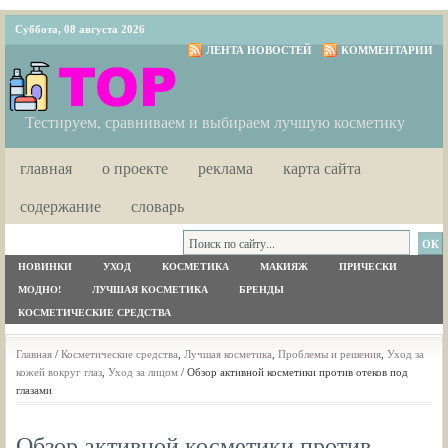
Суббота, 08 августа 2026
ЛЕНТА НОВОСТЕЙ
КОММЕНТАРИИ
Тестируем, сравниваем и выбираем лучшую косметику
главная
о проекте
реклама
карта сайта
содержание
словарь
НОВИНКИ
УХОД
КОСМЕТИКА
МАКИЯЖ
ПРИЧЕСКИ
МОДНО!
ЛУЧШАЯ КОСМЕТИКА
БРЕНДЫ
КОСМЕТИЧЕСКИЕ СРЕДСТВА
Главная
/
Косметические средства
,
Лучшая косметика
,
Проблемы и решения
,
Уход за
кожей вокруг глаз
,
Уход за лицом
/ Обзор активной косметики против отеков под
глазами
Обзор активной косметики против