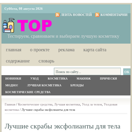
Суббота, 08 августа 2026
ЛЕНТА НОВОСТЕЙ
КОММЕНТАРИИ
Тестируем, сравниваем и выбираем лучшую косметику
главная
о проекте
реклама
карта сайта
содержание
словарь
НОВИНКИ
УХОД
КОСМЕТИКА
МАКИЯЖ
ПРИЧЕСКИ
МОДНО!
ЛУЧШАЯ КОСМЕТИКА
БРЕНДЫ
КОСМЕТИЧЕСКИЕ СРЕДСТВА
Главная
/
Косметические средства
,
Лучшая косметика
,
Уход за телом
,
Уходовая
косметика
/ Лучшие скрабы эксфолианты для тела
Лучшие скрабы эксфолианты для тела