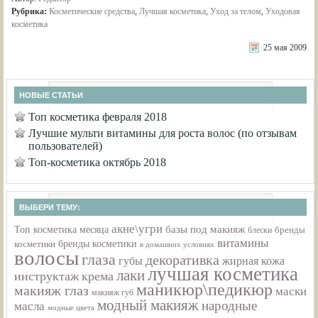
Рубрика:
Косметические средства
,
Лучшая косметика
,
Уход за телом
,
Уходовая
косметика
25 мая 2009
НОВЫЕ СТАТЬИ
Топ косметика февраля 2018
Лучшие мульти витамины для роста волос (по отзывам
пользователей)
Топ-косметика октябрь 2018
ВЫБЕРИ ТЕМУ:
акне\угри
базы под макияж
Топ косметика месяца
бренды
блески
витамины
бренды косметики
косметики
в домашних условиях
волосы
глаза
декоративка
губы
жирная кожа
лучшая косметика
лаки
инструктаж
крема
маникюр\педикюр
макияж глаз
маски
макияж губ
модный макияж
народные
масла
модные цвета