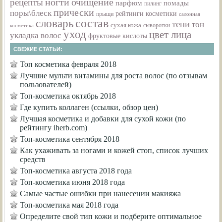
ногти
очищение
рецепты
парфюм
помады
пилинг
прически
поры\блеск
рейтинги косметики
прыщи
салонная
состав
словарь
тени
тон
сухая кожа
сыворотки
косметика
уход
цвет лица
укладка волос
фруктовые кислоты
СВЕЖИЕ СТАТЬИ:
Топ косметика февраля 2018
Лучшие мульти витамины для роста волос (по отзывам
пользователей)
Топ-косметика октябрь 2018
Где купить коллаген (ссылки, обзор цен)
Лучшая косметика и добавки для сухой кожи (по
рейтингу iherb.com)
Топ-косметика сентября 2018
Как ухаживать за ногами и кожей стоп, список лучших
средств
Топ-косметика августа 2018 года
Топ-косметика июня 2018 года
Самые частые ошибки при нанесении макияжа
Топ-косметика мая 2018 года
Определите свой тип кожи и подберите оптимальное