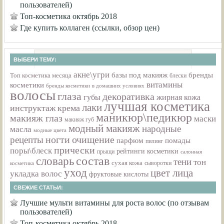
пользователей)
Топ-косметика октябрь 2018
Где купить коллаген (ссылки, обзор цен)
ВЫБЕРИ ТЕМУ:
акне\угри
базы под макияж
бренды
Топ косметика месяца
блески
витамины
косметики
бренды косметики
в домашних условиях
волосы
глаза
декоративка
губы
жирная кожа
лучшая косметика
лаки
инструктаж
крема
маникюр\педикюр
макияж глаз
маски
макияж губ
модный макияж
народные
масла
модные цвета
ногти
очищение
рецепты
парфюм
помады
пилинг
прически
поры\блеск
рейтинги косметики
прыщи
салонная
состав
словарь
тени
тон
сухая кожа
косметика
сыворотки
уход
цвет лица
укладка волос
фруктовые кислоты
СВЕЖИЕ СТАТЬИ:
Лучшие мульти витамины для роста волос (по отзывам
пользователей)
Топ-косметика октябрь 2018