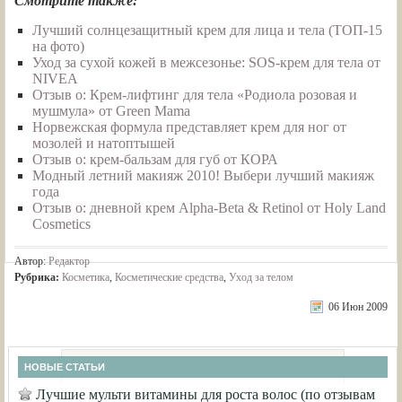
Смотрите также:
Лучший солнцезащитный крем для лица и тела (ТОП-15
на фото)
Уход за сухой кожей в межсезонье: SOS-крем для тела от
NIVEA
Отзыв о: Крем-лифтинг для тела «Родиола розовая и
мушмула» от Green Mama
Норвежская формула представляет крем для ног от
мозолей и натоптышей
Отзыв о: крем-бальзам для губ от КОРА
Модный летний макияж 2010! Выбери лучший макияж
года
Отзыв о: дневной крем Alpha-Beta & Retinol от Holy Land
Cosmetics
Автор:
Редактор
Рубрика:
Косметика
,
Косметические средства
,
Уход за телом
06 Июн 2009
НОВЫЕ СТАТЬИ
Лучшие мульти витамины для роста волос (по отзывам