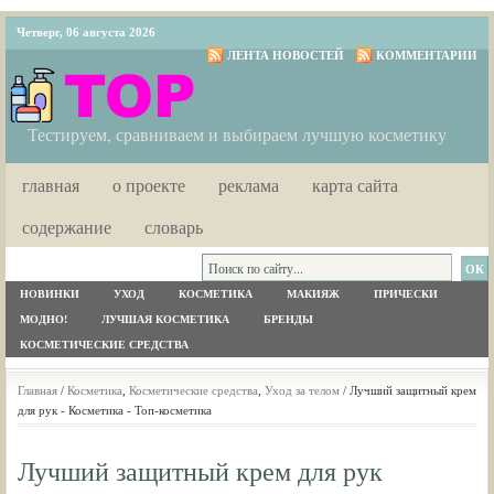
Четверг, 06 августа 2026
ЛЕНТА НОВОСТЕЙ
КОММЕНТАРИИ
Тестируем, сравниваем и выбираем лучшую косметику
главная
о проекте
реклама
карта сайта
содержание
словарь
НОВИНКИ
УХОД
КОСМЕТИКА
МАКИЯЖ
ПРИЧЕСКИ
МОДНО!
ЛУЧШАЯ КОСМЕТИКА
БРЕНДЫ
КОСМЕТИЧЕСКИЕ СРЕДСТВА
Главная
/
Косметика
,
Косметические средства
,
Уход за телом
/ Лучший защитный крем
для рук - Косметика - Топ-косметика
Лучший защитный крем для рук