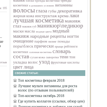
макияж
бренды
бренды косметики
блески
витамины
косметики
в домашних условиях
волосы
в: 195
глаза
декоративка
губы
лаки
инструктаж
крема
жирная кожа
лучшая косметика
макияж
маникюр\педикюр
глаз
макияж губ
модный
маски
масла
модные цвета
макияж
ногти
народные рецепты
 –
очищение
парфюм
ше
помады
пилинг
прически
а
поры\блеск
рейтинги
прыщи
словарь
косметики
салонная косметика
состав
тени
тон
сухая кожа
сыворотки
уход
укладка волос
отзыв
фруктовые кислоты
цвет лица
СВЕЖИЕ СТАТЬИ:
Топ косметика февраля 2018
Лучшие мульти витамины для роста
волос (по отзывам пользователей)
Топ-косметика октябрь 2018
Где купить коллаген (ссылки, обзор цен)
Лучшая косметика и добавки для сухой