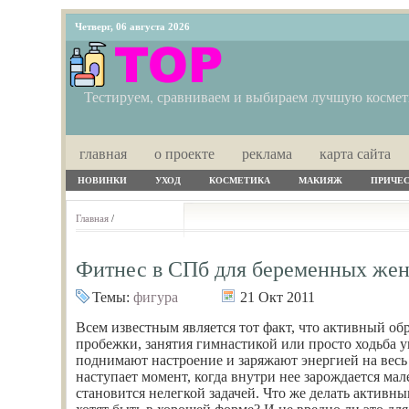
Четверг, 06 августа 2026
Тестируем, сравниваем и выбираем лучшую косме
главная
о проекте
реклама
карта сайта
НОВИНКИ
УХОД
КОСМЕТИКА
МАКИЯЖ
ПРИЧЕ
Главная
/
Фитнес в СПб для беременных же
Темы:
фигура
21 Окт 2011
Всем известным является тот факт, что активный об
пробежки, занятия гимнастикой или просто ходьба 
поднимают настроение и заряжают энергией на весь
наступает момент, когда внутри нее зарождается мале
становится нелегкой задачей. Что же делать активны