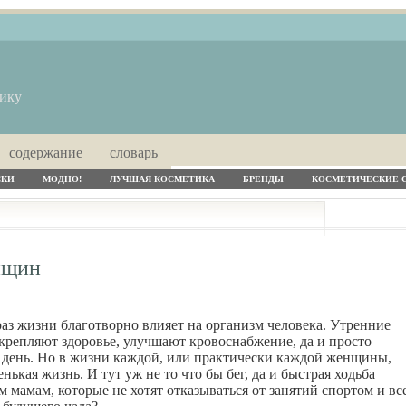
тику
содержание
словарь
СКИ
МОДНО!
ЛУЧШАЯ КОСМЕТИКА
БРЕНДЫ
КОСМЕТИЧЕСКИЕ 
нщин
раз жизни благотворно влияет на организм человека. Утренние
укрепляют здоровье, улучшают кровоснабжение, да и просто
 день. Но в жизни каждой, или практически каждой женщины,
нькая жизнь. И тут уж не то что бы бег, да и быстрая ходьба
м мамам, которые не хотят отказываться от занятий спортом и вс