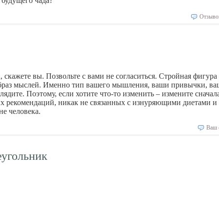
 будущего чада?
Отзыво
, скажете вы. Позвольте с вами не согласиться. Стройная фигура
, образ мыслей. Именно тип вашего мышления, ваши привычки, ва
лядите. Поэтому, если хотите что-то изменить – измените сначал
ных рекомендаций, никак не связанных с изнуряющими диетами и
е человека.
Ваш 
еугольник