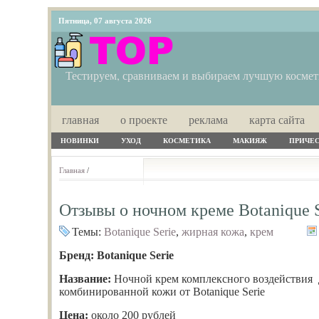
Пятница, 07 августа 2026
Тестируем, сравниваем и выбираем лучшую косме
главная
о проекте
реклама
карта сайта
НОВИНКИ
УХОД
КОСМЕТИКА
МАКИЯЖ
ПРИЧЕ
Главная
/
Отзывы о ночном креме Botanique S
Темы:
Botanique Serie
,
жирная кожа
,
крем
Бренд:
Botanique Serie
Название:
Ночной крем комплексного воздействия 
комбинированной кожи от
Botanique Serie
Цена:
около 200 рублей