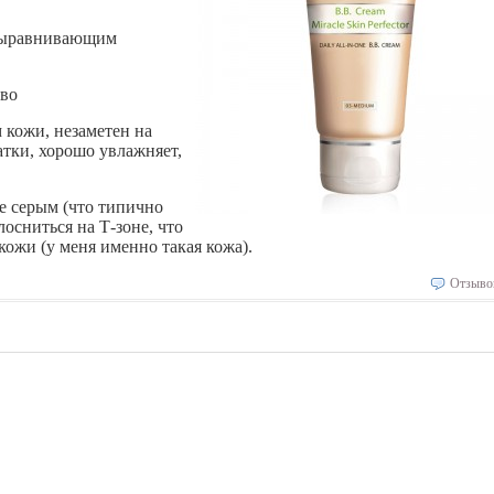
выравнивающим
тво
 кожи, незаметен на
атки, хорошо увлажняет,
ее серым (что типично
осниться на Т-зоне, что
ожи (у меня именно такая кожа).
Отзыво