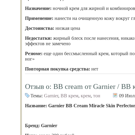
Назначение:
ночной крем для жирной и комбиниро
Применение:
нанести на очищенную кожу вокруг гл
Достоинства:
низкая цена
Недостатки:
жирный блеск после нанесения, ника
эффектов не замечено
Резюме:
еще один бессмысленный крем, который по
ног»
Повторная покупка средства:
нет
Отзыв о: ВВ cream от Garnier / ВВ
Темы:
Garnier
,
ВВ крем
,
крем
,
тон
09 Июл
Название: Garnier BB Cream Miracle Skin Perfecto
Бренд: Garnier