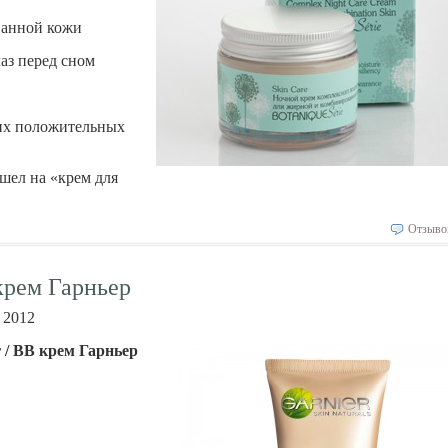
ванной кожи
аз перед сном
ких положительных
шел на «крем для
Отзыво
 крем Гарньер
 2012
r / ВВ крем Гарньер