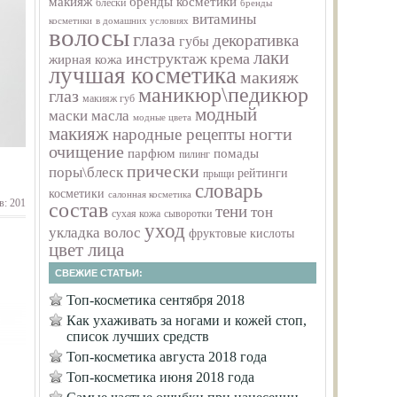
макияж
бренды косметики
блески
бренды
витамины
косметики
в домашних условиях
волосы
глаза
декоративка
губы
лаки
инструктаж
крема
жирная кожа
лучшая косметика
макияж
маникюр\педикюр
глаз
макияж губ
модный
маски
масла
модные цвета
макияж
ногти
народные рецепты
очищение
парфюм
помады
пилинг
прически
поры\блеск
рейтинги
прыщи
словарь
косметики
салонная косметика
в: 201
состав
тени
тон
сухая кожа
сыворотки
уход
укладка волос
фруктовые кислоты
цвет лица
СВЕЖИЕ СТАТЬИ:
Топ-косметика сентября 2018
Как ухаживать за ногами и кожей стоп,
список лучших средств
Топ-косметика августа 2018 года
Топ-косметика июня 2018 года