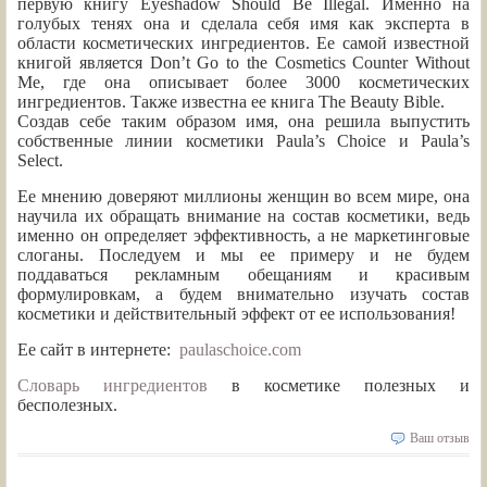
первую книгу Eyeshadow Should Be Illegal. Именно на
голубых тенях она и сделала себя имя как эксперта в
области косметических ингредиентов. Ее самой известной
книгой является Don’t Go to the Cosmetics Counter Without
Mе, где она описывает более 3000 косметических
ингредиентов. Также известна ее книга The Beauty Bible.
Создав себе таким образом имя, она решила выпустить
собственные линии косметики Paula’s Choice и Paula’s
Select.
Ее мнению доверяют миллионы женщин во всем мире, она
научила их обращать внимание на состав косметики, ведь
именно он определяет эффективность, а не маркетинговые
слоганы. Последуем и мы ее примеру и не будем
поддаваться рекламным обещаниям и красивым
формулировкам, а будем внимательно изучать состав
косметики и действительный эффект от ее использования!
Ее сайт в интернете:
paulaschoice.com
Словарь ингредиентов
в косметике полезных и
бесполезных.
Ваш отзыв