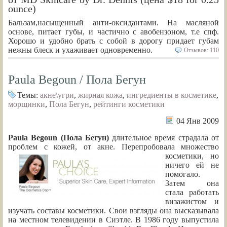
ounce)
Бальзам,насыщенный анти-оксидантами. На масляной
основе, питает губы, и частично с авобензоном, т.е спф.
Хорошо и удобно брать с собой в дорогу придает губам
нежны блеск и ухаживает одновременно.
Отзывов: 110
Paula Begoun / Пола Бегун
Темы:
акне\угри
,
жирная кожа
,
ингредиенты в косметике
,
морщинки
,
Пола Бегун
,
рейтинги косметики
04 Янв 2009
Paula Begoun (Пола Бегун)
длительное время страдала от
проблем с кожей, от акне. Перепробовала
множество
косметики, но
ничего ей не
помогало.
Затем она
стала работать
визажистом и
изучать составы косметики. Свои взгляды она высказывала
на местном телевидении в Сиэтле. В 1986 году выпустила