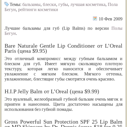
Темы:
бальзамы
,
блески
,
губы
,
лучшая косметика
,
Пола
Бегун
,
рейтинги косметики
10 Фев 2009
Лучшие бальзамы для губ (Lip Balms) по версии
Полы
Бегун
.
Bare Naturale Gentle Lip Conditioner от L’Oreal
Paris (цена $9.95)
Это отличный компромисс между губным бальзамом и
блеском для губ. Имеет мягкую скользящую плотную
текстуру, которая легко наносится и обеспечивает
увлажнение с мягким блеском. Мягкого оттенка,
увлажненные, блестящие губы смотрятся очень красиво.
H.I.P Jelly Balm от L’Oreal (цена $9.99)
Это вуалевый, желеобразный губной бальзам очень мягок и
приятен в нанесении. Цвета достаточно насыщены для
использования без губной помады.
Gross Powerful Sun Protection SPF 25 Lip Balm
от MD Skincare by Dr. Dennis (цена $18 for 0.25