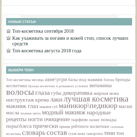
НОВЫЕ СТАТЬИ
Топ-косметика сентября 2018
Как ухаживать за ногами и кожей стоп, список лучших
средств
Топ-косметика августа 2018 года
ВЫБЕРИ ТЕМУ:
акне\угри
базы под макияж
бренды
Топ косметика месяца
блески
витамины
косметики
бренды косметики
в домашних условиях
волосы
глаза
декоративка
губы
жирная кожа
лучшая косметика
лаки
инструктаж
крема
маникюр\педикюр
макияж глаз
маски
макияж губ
модный макияж
народные
масла
модные цвета
ногти
очищение
рецепты
парфюм
помады
пилинг
прически
поры\блеск
рейтинги косметики
прыщи
салонная
состав
словарь
тени
тон
сухая кожа
косметика
сыворотки