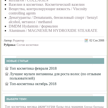
Коллаген / COLLAGEN
Вазелин в косметике. Косметический вазелин
Вещества, контролирующие вязкость / Viscosity
controlling agents
Денатуранты / Denaturants, бензиловый спирт / benzyl
alcohol, метанол / methanol
DMDM Hydantoin / формалин
Aluminum / MAGNESIUM HYDROXIDE STEARATE
Автор:
Редактор
02 Сен 2008
Рубрика:
Состав косметики
НОВЫЕ СТАТЬИ
Топ косметика февраля 2018
Лучшие мульти витамины для роста волос (по отзывам
пользователей)
Топ-косметика октябрь 2018
ВЫБЕРИ ТЕМУ:
акне\угри
базы под макияж
Топ косметика месяца
бренды
блески