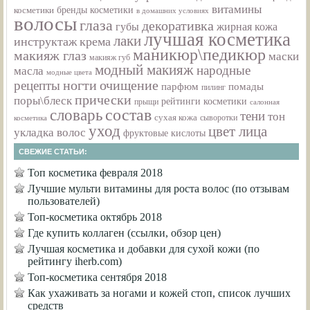
витамины
бренды косметики
косметики
в домашних условиях
волосы
глаза
декоративка
губы
жирная кожа
лучшая косметика
лаки
инструктаж
крема
маникюр\педикюр
макияж глаз
маски
макияж губ
модный макияж
народные
масла
модные цвета
ногти
очищение
рецепты
парфюм
помады
пилинг
прически
поры\блеск
рейтинги косметики
прыщи
салонная
состав
словарь
тени
тон
сухая кожа
косметика
сыворотки
уход
цвет лица
укладка волос
фруктовые кислоты
СВЕЖИЕ СТАТЬИ:
Топ косметика февраля 2018
Лучшие мульти витамины для роста волос (по отзывам
пользователей)
Топ-косметика октябрь 2018
Где купить коллаген (ссылки, обзор цен)
Лучшая косметика и добавки для сухой кожи (по
рейтингу iherb.com)
Топ-косметика сентября 2018
Как ухаживать за ногами и кожей стоп, список лучших
средств