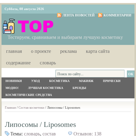
Суббота, 08 августа 2026
ЛЕНТА НОВОСТЕЙ
КОММЕНТАРИИ
Тестируем, сравниваем и выбираем лучшую косметику
главная
о проекте
реклама
карта сайта
содержание
словарь
НОВИНКИ
УХОД
КОСМЕТИКА
МАКИЯЖ
ПРИЧЕСКИ
МОДНО!
ЛУЧШАЯ КОСМЕТИКА
БРЕНДЫ
КОСМЕТИЧЕСКИЕ СРЕДСТВА
Главная
/
Состав косметики
/ Липосомы / Liposomes
Липосомы / Liposomes
Темы:
словарь
,
состав
Отзывов: 138