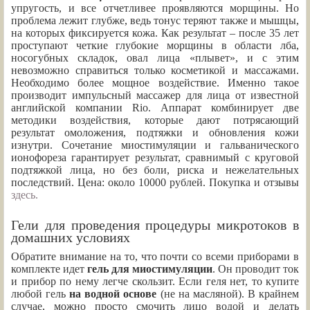
упругость, и все отчетливее проявляются морщины. Но
проблема лежит глубже, ведь тонус теряют также и мышцы,
на которых фиксируется кожа. Как результат – после 35 лет
проступают четкие глубокие морщины в области лба,
носогубных складок, овал лица «плывет», и с этим
невозможно справиться только косметикой и массажами.
Необходимо более мощное воздействие. Именно такое
производит импульсный массажер для лица от известной
английской компании Rio. Аппарат комбинирует две
методики воздействия, которые дают потрясающий
результат омоложения, подтяжки и обновления кожи
изнутри. Сочетание миостимуляции и гальванического
ионофореза гарантирует результат, сравнимый с круговой
подтяжкой лица, но без боли, риска и нежелательных
последствий. Цена: около 10000 рублей. Покупка и отзывы
здесь.
Гели для проведения процедуры микротоков в
домашних условиях
Обратите внимание на то, что почти со всеми приборами в
комплекте идет
гель для миостимуляции
. Он проводит ток
и прибор по нему легче скользит. Если геля нет, то купите
любой гель
на водной основе
(не на масляной). В крайнем
случае, можно просто смочить лицо водой и делать