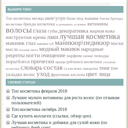
ВЫБЕРИ ТЕМУ:
акне\угри
базы под макияж
Топ косметика месяца
бренды
блески
витамины
бренды косметики
косметики
в домашних условиях
волосы
глаза
декоративка
губы
жирная кожа
лучшая косметика
лаки
инструктаж
крема
маникюр\педикюр
макияж глаз
маски
макияж губ
модный макияж
народные
масла
модные цвета
ногти
очищение
рецепты
парфюм
помады
пилинг
прически
поры\блеск
рейтинги косметики
прыщи
салонная
состав
словарь
тени
тон
сухая кожа
сыворотки
косметика
уход
цвет лица
укладка волос
фруктовые кислоты
СВЕЖИЕ СТАТЬИ:
Топ косметика февраля 2018
Лучшие мульти витамины для роста волос (по отзывам
пользователей)
Топ-косметика октябрь 2018
Где купить коллаген (ссылки, обзор цен)
Лучшая косметика и добавки для сухой кожи (по
рейтингу iherb.com)