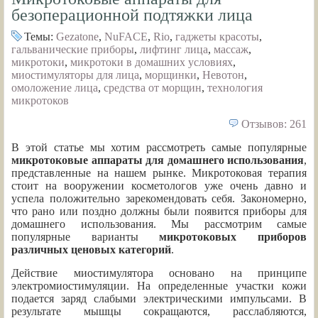
безоперационной подтяжки лица
Темы:
Gezatone
,
NuFACE
,
Rio
,
гаджеты красоты
,
гальванические приборы
,
лифтинг лица
,
массаж
,
микротоки
,
микротоки в домашних условиях
,
миостимуляторы для лица
,
морщинки
,
Невотон
,
омоложение лица
,
средства от морщин
,
технология
микротоков
Отзывов: 261
В этой статье мы хотим рассмотреть самые популярные
микротоковые аппараты для домашнего использования
,
представленные на нашем рынке. Микротоковая терапия
стоит на вооружении косметологов уже очень давно и
успела положительно зарекомендовать себя. Закономерно,
что рано или поздно должны были появится приборы для
домашнего использования. Мы рассмотрим самые
популярные варианты
микротоковых приборов
различных ценовых категорий
.
Действие миостимулятора основано на принципе
электромиостимуляции. На определенные участки кожи
подается заряд слабыми электрическими импульсами. В
результате мышцы сокращаются, расслабляются,