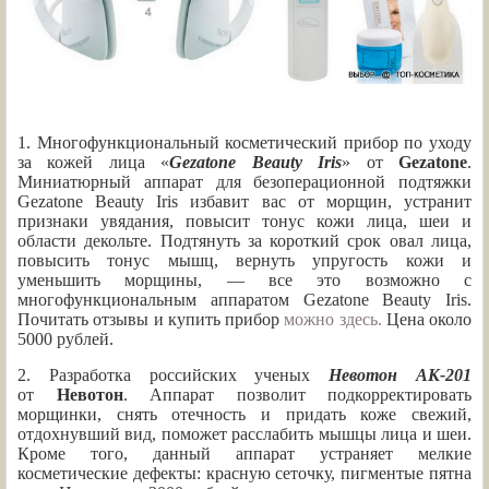
1. Многофункциональный косметический прибор по уходу
за кожей лица «
Gezatone Beauty Iris
» от
Gezatone
.
Миниатюрный аппарат для безоперационной подтяжки
Gezatone Beauty Iris избавит вас от морщин, устранит
признаки увядания, повысит тонус кожи лица, шеи и
области декольте. Подтянуть за короткий срок овал лица,
повысить тонус мышц, вернуть упругость кожи и
уменьшить морщины, — все это возможно с
многофункциональным аппаратом Gezatone Beauty Iris.
Почитать отзывы и купить прибор
можно здесь.
Цена около
5000 рублей.
2. Разработка российских ученых
Невотон АК-201
от
Невотон
. Аппарат позволит подкорректировать
морщинки, снять отечность и придать коже свежий,
отдохнувший вид, поможет расслабить мышцы лица и шеи.
Кроме того, данный аппарат устраняет мелкие
косметические дефекты: красную сеточку, пигментые пятна