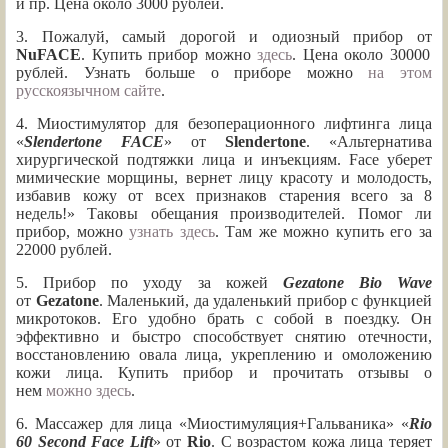
и пр. Цена около 3000 рублей.
3. Пожалуй, самый дорогой и одиозный прибор от
NuFACE
. Купить прибор можно
здесь
. Цена около 30000
рублей. Узнать больше о приборе можно
на этом
русскоязычном сайте
.
4. Миостимулятор для безоперационного лифтинга лица
«
Slendertone FACE
» от
Slendertone
. «Альтернатива
хирургической подтяжки лица и инъекциям. Face уберет
мимические морщины, вернет лицу красоту и молодость,
избавив кожу от всех признаков старения всего за 8
недель!» Таковы обещания производителей. Помог ли
прибор, можно
узнать здесь
. Там же можно купить его за
22000 рублей.
5. Прибор по уходу за кожей
Gezatone Bio Wave
от
Gezatone
. Маленький, да удаленький прибор с функцией
микротоков. Его удобно брать с собой в поездку. Он
эффективно и быстро способствует снятию отечности,
восстановлению овала лица, укреплению и омоложению
кожи лица. Купить прибор и прочитать отзывы о
нем
можно здесь
.
6. Массажер для лица «Миостимуляция+Гальваника» «
Rio
60 Second Face Lift
» от
Rio
. С возрастом кожа лица теряет