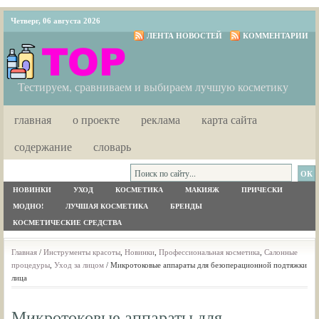
Четверг, 06 августа 2026
ЛЕНТА НОВОСТЕЙ
КОММЕНТАРИИ
Тестируем, сравниваем и выбираем лучшую косметику
главная
о проекте
реклама
карта сайта
содержание
словарь
НОВИНКИ
УХОД
КОСМЕТИКА
МАКИЯЖ
ПРИЧЕСКИ
МОДНО!
ЛУЧШАЯ КОСМЕТИКА
БРЕНДЫ
КОСМЕТИЧЕСКИЕ СРЕДСТВА
Главная
/
Инструменты красоты
,
Новинки
,
Профессиональная косметика
,
Салонные
процедуры
,
Уход за лицом
/ Микротоковые аппараты для безоперационной подтяжки
лица
Микротоковые аппараты для