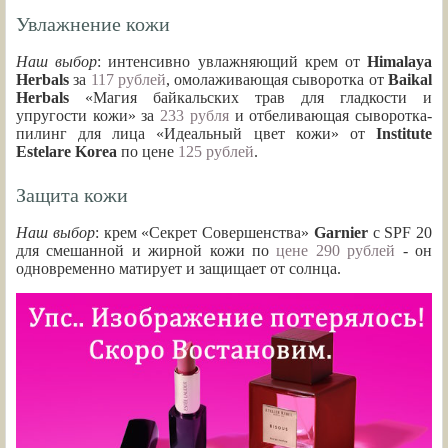
Увлажнение кожи
Наш выбор
: интенсивно увлажняющий крем от
Himalaya
Herbals
за
117 рублей
, омолаживающая сыворотка от
Baikal
Herbals
«Магия байкальских трав для гладкости и
упругости кожи» за
233 рубля
и отбеливающая сыворотка-
пилинг для лица «Идеальный цвет кожи» от
Institute
Estelare Korea
по цене
125 рублей
.
Защита кожи
Наш выбор
: крем «Секрет Совершенства»
Garnier
с SPF 20
для смешанной и жирной кожи по
цене 290 рублей
- он
одновременно матирует и защищает от солнца.