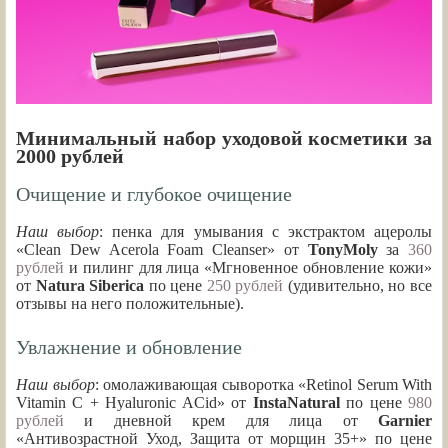
Минимальный набор уходовой косметики за
2000 рублей
Очищение и глубокое очищение
Наш выбор
: пенка для умывания с экстрактом ацеролы
«Clean Dew Acerola Foam Cleanser» от
TonyMoly
за
360
рублей
и пилинг для лица «Мгновенное обновление кожи»
от
Natura Siberica
по цене
250 рублей
(удивительно, но все
отзывы на него положительные).
Увлажнение и обновление
Наш выбор
: омолаживающая сыворотка «Retinol Serum With
Vitamin C + Hyaluronic ACid» от
InstaNatural
по цене
980
рублей
и дневной крем для лица от
Garnier
«Антивозрастной Уход, Защита от морщин 35+» по цене