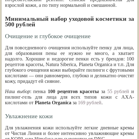
взрослой кожи, а по типу нормальной и смешанной.
Минимальный набор уходовой косметики за
500 рублей
Очищение и глубокое очищение
Для повседневного очищения используйте пенку для лица,
для образования пены ее нужно не много, а хватает
надолго. Хорошие и недорогие пенки есть у брендов: 100
рецептов красоты, Natura Siberica, Planeta Organica и т.п. Для
глубокого очищения кожи выбирайте пилинги с фрутовыми
кислотами — они равномерно, глубоко и деликатно очистят
кожу, придадут ей сияние.
Наш выбор
: пенка
100 рецептов красоты
за
55 рублей
и
пилинг-гель для лица для всех типов кожи с АХА-
кислотами от
Planeta Organica
за
169 рублей
.
Увлажнение кожи
Для увлажнения кожи используйте легкие дневные кремы
от Чистая Линия и более интенсивно увлажняющие кремы
от КОРА или Himalaya или сыворотки от DNC.