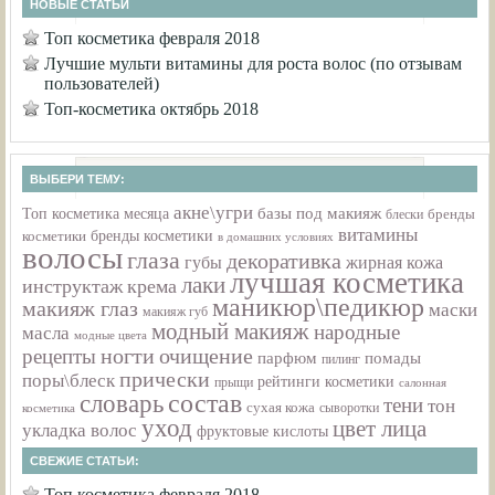
НОВЫЕ СТАТЬИ
Топ косметика февраля 2018
Лучшие мульти витамины для роста волос (по отзывам
пользователей)
Топ-косметика октябрь 2018
ВЫБЕРИ ТЕМУ:
акне\угри
базы под макияж
Топ косметика месяца
бренды
блески
витамины
бренды косметики
косметики
в домашних условиях
волосы
глаза
декоративка
губы
жирная кожа
лучшая косметика
лаки
инструктаж
крема
маникюр\педикюр
макияж глаз
маски
макияж губ
модный макияж
народные
масла
модные цвета
ногти
очищение
рецепты
парфюм
помады
пилинг
прически
поры\блеск
рейтинги косметики
прыщи
салонная
состав
словарь
тени
тон
сухая кожа
сыворотки
косметика
уход
цвет лица
укладка волос
фруктовые кислоты
СВЕЖИЕ СТАТЬИ:
Топ косметика февраля 2018