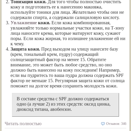
Тонизация кожи.
Для того чтобы полностью очистить
кожу и подготовить ее к нанесению макияжа,
используйте тоники для лица. Желательно чтобы они не
содержали спирта, а содержали салициловую кислоту.
Увлажнение
кожи.
Если кожа комбинированная,
увлажняйте только нормальные участки кожи, на Т-зону
лица наносите крема, которые матируют кожу, сужают
поры. Если кожа жирная, то излишнее увлажнение ей ни
к чему.
Защита кожи.
Пред выходом на улицу нанесите базу
(крем, тональный крем, пудру) содержащий
солнцезащитный фактор на менее 15. Обратите
внимание, это может быть любое средство, но оно
должно быть нанесено на кожу последним! Например,
если вы пудритесь то ваша пудра должна содержать SPF
фактор не меньше 15. Регулярная защита кожи от солнца
поможет на долгое время сохранить молодость кожи.
В составе средства с SPF должно содержаться
одно (а лучше 2) из этих средств: оксид цинка,
диоксид титана, авобензон.
Читать полностью
Отзывов: 346