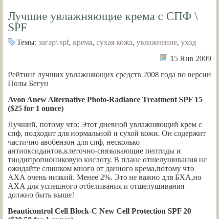
Лучшие увлажняющие крема с СПФ \
SPF
Темы:
загар\ spf
,
крема
,
сухая кожа
,
увлажнение
,
уход
15 Янв 2009
Рейтинг лучших увлажняющих средств 2008 года по версии
Полы Бегун
Avon Anew Alternative Photo-Radiance Treatment SPF 15
($25 for 1 ounce)
Лучший, потому что: Этот дневной увлажняющий крем с
спф, подходит для нормальной и сухой кожи. Он содержит
частично авобензон для спф, несколько
антиоксидантов,клеточно-связывающие пептиды и
тиодипропиониковую кислоту. В плане отшелушивания не
ожидайте слишком много от данного крема,потому что
АХА очень низкий. Менее 2%. Это не важно для БХА,но
АХА для успешного отбеливания и отшелушивания
должно быть выше!
Beauticontrol Cell Block-C New Cell Protection SPF 20