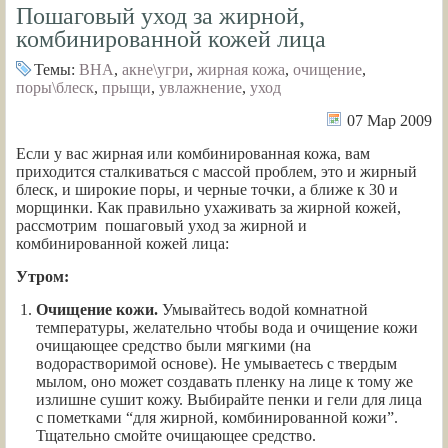
Пошаговый уход за жирной,
комбинированной кожей лица
Темы:
BHA
,
акне\угри
,
жирная кожа
,
очищение
,
поры\блеск
,
прыщи
,
увлажнение
,
уход
07 Мар 2009
Если у вас жирная или комбинированная кожа, вам
приходится сталкиваться с массой проблем, это и жирный
блеск, и широкие поры, и черные точки, а ближе к 30 и
морщинки. Как правильно ухаживать за жирной кожей,
рассмотрим пошаговый уход за жирной и
комбинированной кожей лица:
Утром:
Очищение кожи.
Умывайтесь водой комнатной
температуры, желательно чтобы вода и очищение кожи
очищающее средство были мягкими (на
водорастворимой основе). Не умываетесь с твердым
мылом, оно может создавать пленку на лице к тому же
излишне сушит кожу. Выбирайте пенки и гели для лица
с пометками “для жирной, комбинированной кожи”.
Тщательно смойте очищающее средство.