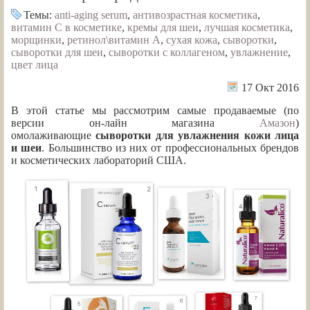
Темы:
anti-aging serum
,
антивозрастная косметика
,
витамин С в косметике
,
кремы для шеи
,
лучшая косметика
,
морщинки
,
ретинол\витамин А
,
сухая кожа
,
сыворотки
,
сыворотки для шеи
,
сыворотки с коллагеном
,
увлажнение
,
цвет лица
17 Окт 2016
В этой статье мы рассмотрим самые продаваемые (по
версии он-лайн магазина
Амазон
)
омолаживающие
сыворотки для увлажнения кожи лица
и шеи
. Большинство из них от профессиональных брендов
и косметических лабораторий США.