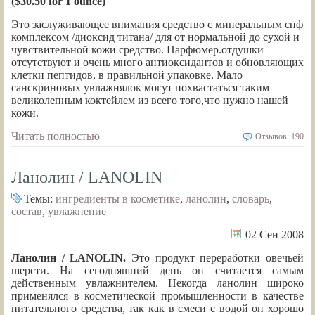
($30.50 for 1 ounce)
Это заслуживающее внимания средство с минеральным спф
комплексом /диоксид титана/ для от нормальной до сухой и
чувствительной кожи средство. Парфюмер.отдушки
отсутствуют и очень много антиоксидантов и обновляющих
клетки пептидов, в правильной упаковке. Мало
санскриновых увлажнялок могут похвастаться таким
великолепным коктейлем из всего того,что нужно нашей
кожи.
Читать полностью
Отзывов: 190
Ланолин / LANOLIN
Темы:
ингредиенты в косметике
,
ланолин
,
словарь
,
состав
,
увлажнение
02 Сен 2008
Ланолин / LANOLIN.
Это продукт переработки овечьей
шерсти. На сегодняшний день он считается самым
действенным увлажнителем. Некогда ланолин широко
применялся в косметической промышленности в качестве
питательного средства, так как в смеси с водой он хорошо