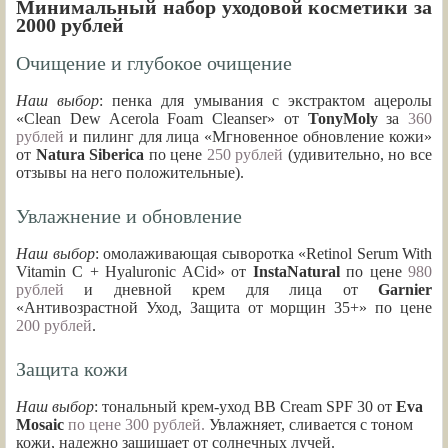
Минимальный набор уходовой косметики за
2000 рублей
Очищение и глубокое очищение
Наш выбор
: пенка для умывания с экстрактом ацеролы
«Clean Dew Acerola Foam Cleanser» от
TonyMoly
за
360
рублей
и пилинг для лица «Мгновенное обновление кожи»
от
Natura Siberica
по цене
250 рублей
(удивительно, но все
отзывы на него положительные).
Увлажнение и обновление
Наш выбор
: омолаживающая сыворотка «Retinol Serum With
Vitamin C + Hyaluronic ACid» от
InstaNatural
по цене
980
рублей
и дневной крем для лица от
Garnier
«Антивозрастной Уход, Защита от морщин 35+» по цене
200 рублей
.
Защита кожи
Наш выбор
: тональный крем-уход BB Cream SPF 30 от
Eva
Mosaic
по цене 300 рублей.
Увлажняет, сливается с тоном
кожи, надежно защищает от солнечных лучей.