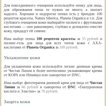
Для повседневного очищения используйте пенку для лица,
для образования пены ее нужно не много, а хватает
надолго. Хорошие и недорогие пенки есть у брендов: 100
рецептов красоты, Natura Siberica, Planeta Organica и т.п. Для
глубокого очищения кожи выбирайте пилинги с фрутовыми
кислотами — они равномерно, глубоко и деликатно очистят
кожу, придадут ей сияние.
Наш выбор
: пенка
100 рецептов красоты
за
55 рублей
и
пилинг-гель для лица для всех типов кожи с АХА-
кислотами от
Planeta Organica
за
169 рублей
.
Увлажнение кожи
Для увлажнения кожи используйте легкие дневные кремы
от Чистая Линия и более интенсивно увлажняющие кремы
от КОРА или Himalaya или сыворотки от DNC.
Наш выбор
: фитотерапия дневной крем для лица от
Чистая
Линия
за
66 рублей
и сыворотка от
DNC
«Гиалуроновая
кислота и Эластин» за
70 рублей
.
Защита кожи