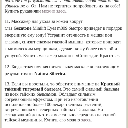
подходе от результата глаза становятся вот такими от
удивления: о_О».
Нам не терпится попробовать их на себе!
Купить рукавички
можно здесь
.
11.
Массажер для ухода за кожей вокруг
глаз
Gezatone
Minilift Eyes m809 быстро приведет в порядок
вверенную ему зону! Устранит отечность и мешки под
глазами, снизит спазмы глазной мышцы, которые приводят
к мимическим морщинкам, сделает кожу более светлой и
упругой. Купить массажер можно в «Созвездии Красоты».
12.
Бюджетная ночная питательная маска с впечатляющим
результатом от
Natura Siberica
.
13. Если вы простыли, то обратите внимание на
Красный
тайский тигровый бальзам
. Это самый сильный бальзам
из всех тайских бальзамов. Обладает сильным
согревающим эффектом. При его изготовлении
использовано более 100 лекарственных растений,
встречающихся в северных районах Таиланда. На
сегодняшний день это самое сильное средство народной
тайской медицины. Купить его можно
здесь
.