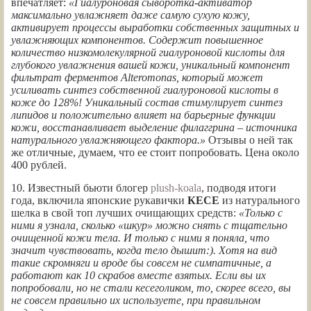
впечатляет:
«Гиалуроновая сыворотка-активатор
максимально увлажняет даже самую сухую кожу,
активирует процессы выработки собственных защитных и
увлажняющих компонентов. Содержит повышенное
количество низкомолекулярной гиалуроновой кислоты для
глубокого увлажнения вашей кожи, уникальный компонент
фильтрат ферментов Alteromonas, который может
усиливать синтез собственной гиалуроновой кислоты в
коже до 128%! Уникальный состав стимулирует синтез
липидов и положительно влияет на барьерные функции
кожи, восстанавливает выделение филаггрина – источника
натурального увлажняющего фактора.»
Отзывы о ней так
же отличные, думаем, что ее стоит попробовать. Цена около
400 рублей.
10. Известный бьюти блогер
plush-koala
, подводя итоги
года, включила японские рукавички
КЕСЕ
из натурального
шелка в свой топ лучших очищающих средств:
«Только с
ними я узнала, сколько «шкур» можно снять с тщательно
очищенной кожи тела. И только с ними я поняла, что
значит чувствовать, когда тело дышит:). Хотя на вид
такие скромняги и вроде бы совсем не симпатичные, а
работают как 10 скрабов вместе взятых. Если вы их
попробовали, но не стали кесеголиком, то, скорее всего, вы
не совсем правильно их используете, при правильном