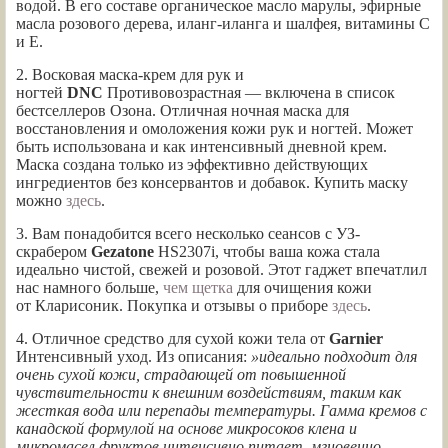
водой. В его составе органическое масло марулы, эфирные
масла розового дерева, иланг-иланга и шалфея, витамины С
и Е.
2. Восковая маска-крем для рук и
ногтей
DNC
Противовозрастная — включена в список
бестселлеров Озона. Отличная ночная маска для
восстановления и омоложения кожи рук и ногтей. Может
быть использована и как интенсивный дневной крем.
Маска создана только из эффективно действующих
ингредиентов без консервантов и добавок. Купить маску
можно
здесь
.
3. Вам понадобится всего несколько сеансов с УЗ-
скрабером
Gezatone
HS2307i, чтобы ваша кожа стала
идеально чистой, свежей и розовой. Этот гаджет впечатлил
нас намного больше,
чем щетка
для очищения кожи
от Кларисоник. Покупка и отзывы о приборе
здесь
.
4. Отличное средство для сухой кожи тела от
Garnier
Интенсивный уход. Из описания:
»идеально подходит для
очень сухой кожи, страдающей от повышенной
чувствительности к внешним воздействиям, таким как
жесткая вода или перепады температуры. Гамма кремов с
канадской формулой на основе микросоков клена и
микромасел фруктов интенсивно питает, мгновенно