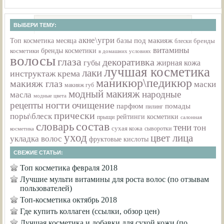
ВЫБЕРИ ТЕМУ:
акне\угри
базы под макияж
Топ косметика месяца
бренды
блески
витамины
бренды косметики
косметики
в домашних условиях
волосы
глаза
декоративка
губы
жирная кожа
лучшая косметика
лаки
инструктаж
крема
маникюр\педикюр
макияж глаз
маски
макияж губ
модный макияж
народные
масла
модные цвета
ногти
очищение
рецепты
парфюм
помады
пилинг
прически
поры\блеск
рейтинги косметики
прыщи
салонная
состав
словарь
тени
тон
сухая кожа
сыворотки
косметика
уход
цвет лица
укладка волос
фруктовые кислоты
СВЕЖИЕ СТАТЬИ:
Топ косметика февраля 2018
Лучшие мульти витамины для роста волос (по отзывам
пользователей)
Топ-косметика октябрь 2018
Где купить коллаген (ссылки, обзор цен)
Лучшая косметика и добавки для сухой кожи (по