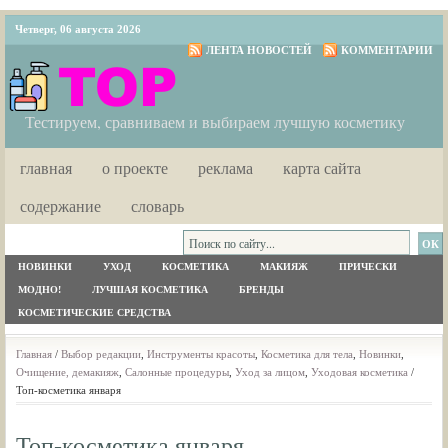
Четверг, 06 августа 2026
ЛЕНТА НОВОСТЕЙ
КОММЕНТАРИИ
Тестируем, сравниваем и выбираем лучшую косметику
главная
о проекте
реклама
карта сайта
содержание
словарь
НОВИНКИ
УХОД
КОСМЕТИКА
МАКИЯЖ
ПРИЧЕСКИ
МОДНО!
ЛУЧШАЯ КОСМЕТИКА
БРЕНДЫ
КОСМЕТИЧЕСКИЕ СРЕДСТВА
Главная
/
Выбор редакции
,
Инструменты красоты
,
Косметика для тела
,
Новинки
,
Очищение, демакияж
,
Салонные процедуры
,
Уход за лицом
,
Уходовая косметика
/
Топ-косметика января
Топ-косметика января