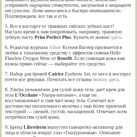
устраняет ощущение стянутости, шелушения и защищает
от сухости. Легко наносится и быстро впитывается»
.
Подтверждаем, все так и есть.
5. Все в восторге от травяных тайских зубных паст!
Настало время и нам попробовать, например, травяную
зубную пасту
Prim Perfect Plus
. Купить ее можно
здесь.
6. Редактор журнала
Allure
Ксения Вагнер признается в
любви к тональному средству с эффектом сияния Hello
Flawless Oxygen Wow от
Benefit
. Если сияющая кожа вам
нужна прямо сейчас — выбирайте это средство.
7. Набор для бровей
Catrice
Eyebrow Set, от него в восторге
почти все девушки. Почитать все отзывы
можно здесь.
8. Ультра увлажнение для сухой кожи тела дает крем для
тела
L’Occitane
»Ультра-питание», а еще он
восстанавливает и смягчает кожу тела. Сочетает все
достоинства питательного молочка с еще более приятной
текстурой — свежей, густой, насыщенной. Отвечает всем
потребностям сухой кожи.
9. Бренд
Librederm
выпустил сыворотку-активатор для
лица и области вокруг глаз «Гиалуроновая». Описание