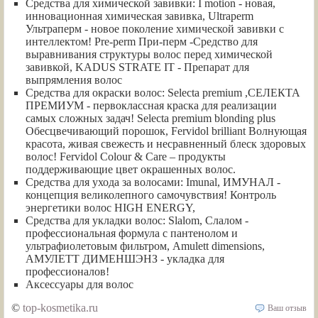
Средства для химической завивки: I motion - новая,
инновационная химическая завивка, Ultraperm
Ультраперм - новое поколение химической завивки с
интеллектом! Pre-perm При-перм -Средство для
выравнивания структуры волос перед химической
завивкой, KADUS STRATE IT - Препарат для
выпрямления волос
Средства для окраски волос: Selecta premium ,СЕЛЕКТА
ПРЕМИУМ - первоклассная краска для реализации
самых сложных задач! Selecta premium blonding plus
Обесцвечивающий порошок, Fervidol brilliant Волнующая
красота, живая свежесть и несравненный блеск здоровых
волос! Fervidol Colour & Care – продукты
поддерживающие цвет окрашенных волос.
Средства для ухода за волосами: Imunal, ИМУНАЛ -
концепция великолепного самочувствия! Контроль
энергетики волос HIGH ENERGY,
Средства для укладки волос: Slalom, Слалом -
профессиональная формула с пантенолом и
ультрафиолетовым фильтром, Amulett dimensions,
АМУЛЕТТ ДИМЕНШЭНЗ - укладка для
профессионалов!
Аксессуары для волос
©
top-kosmetika.ru
Ваш отзыв