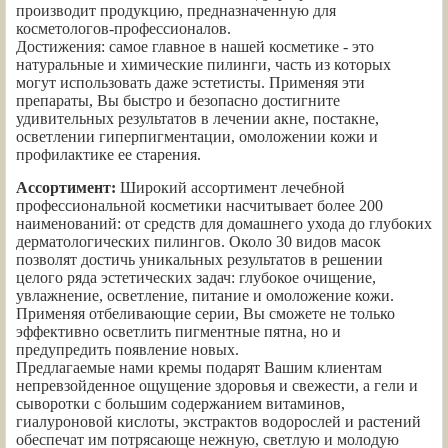
производит продукцию, предназначенную для
косметологов-профессионалов.
Достижения: самое главное в нашей косметике - это
натуральные и химические пилинги, часть из которых
могут использовать даже эстетисты. Применяя эти
препараты, Вы быстро и безопасно достигните
удивительных результатов в лечении акне, постакне,
осветлении гиперпигментации, омоложении кожи и
профилактике ее старения.
Ассортимент:
Широкий ассортимент лечебной
профессиональной косметики насчитывает более 200
наименований: от средств для домашнего ухода до глубоких
дерматологических пилингов. Около 30 видов масок
позволят достичь уникальных результатов в решении
целого ряда эстетических задач: глубокое очищение,
увлажнение, осветление, питание и омоложение кожи.
Применяя отбеливающие серии, Вы сможете не только
эффективно осветлить пигментные пятна, но и
предупредить появление новых.
Предлагаемые нами кремы подарят Вашим клиентам
непревзойденное ощущение здоровья и свежести, а гели и
сыворотки с большим содержанием витаминов,
гиалуроновой кислоты, экстрактов водорослей и растений
обеспечат им потрясающе нежную, светлую и молодую