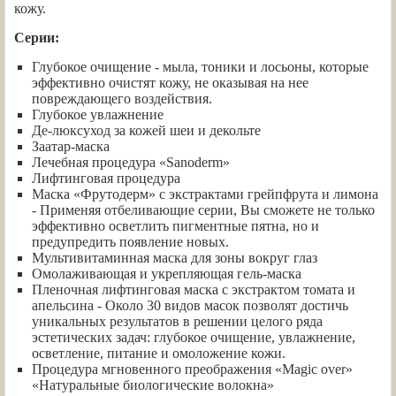
кожу.
Серии:
Глубокое очищение - мыла, тоники и лосьоны, которые
эффективно очистят кожу, не оказывая на нее
повреждающего воздействия.
Глубокое увлажнение
Де-люксуход за кожей шеи и декольте
Заатар-маска
Лечебная процедура «Sanoderm»
Лифтинговая процедура
Маска «Фрутодерм» с экстрактами грейпфрута и лимона
- Применяя отбеливающие серии, Вы сможете не только
эффективно осветлить пигментные пятна, но и
предупредить появление новых.
Мультивитаминная маска для зоны вокруг глаз
Омолаживающая и укрепляющая гель-маска
Пленочная лифтинговая маска с экстрактом томата и
апельсина - Около 30 видов масок позволят достичь
уникальных результатов в решении целого ряда
эстетических задач: глубокое очищение, увлажнение,
осветление, питание и омоложение кожи.
Процедура мгновенного преображения «Magic over»
«Натуральные биологические волокна»