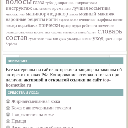
волосы
глаза
декоративка
губы
жирная кожа
инструктаж
лучшая косметика
крема
как наносить
лаки
маникюр\педикюр
модный макияж
макияж глаз
маски
народные рецепты
ногти
парфюм
очищение
пилинг
окраска волос
прически
поры\блеск
помады
рейтинги косметики
прыщи
пудры
словарь
салонная косметика
ресницы
секреты стилистов
синяки\круги
состав
уход
укладка волос
цвет лица
тон
сухая кожа
тени
туши
Sephora
ВНИМАНИЕ!
Все материалы на сайте авторские и защищены законом об
авторских правах РФ. Копирование возможно только при
наличии
активной и открытой ссылки на сайт
top-
kosmetika.ru
СРЕДСТВА И УХОД:
Жирная/смешанная кожа
Кожа с акне/черными точками
Покраснения на коже
Прыщи
Расширенные поры/блеск кожи