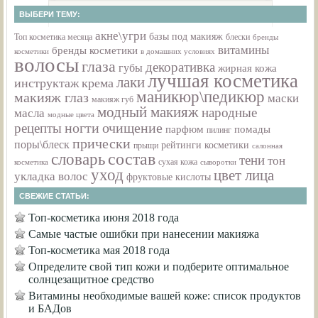
ВЫБЕРИ ТЕМУ:
акне\угри
базы под макияж
Топ косметика месяца
блески
бренды
витамины
бренды косметики
косметики
в домашних условиях
волосы
глаза
декоративка
губы
жирная кожа
лучшая косметика
лаки
инструктаж
крема
маникюр\педикюр
макияж глаз
маски
макияж губ
модный макияж
народные
масла
модные цвета
очищение
рецепты
ногти
парфюм
помады
пилинг
прически
поры\блеск
рейтинги косметики
прыщи
салонная
состав
словарь
тени
тон
сухая кожа
косметика
сыворотки
уход
цвет лица
укладка волос
фруктовые кислоты
СВЕЖИЕ СТАТЬИ:
Топ-косметика июня 2018 года
Самые частые ошибки при нанесении макияжа
Топ-косметика мая 2018 года
Определите свой тип кожи и подберите оптимальное
солнцезащитное средство
Витамины необходимые вашей коже: список продуктов
и БАДов