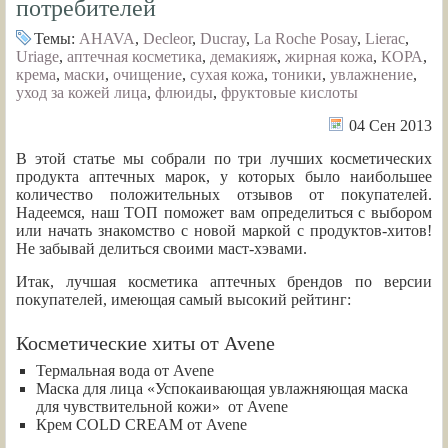
потребителей
Темы:
AHAVA
,
Decleor
,
Ducray
,
La Roche Posay
,
Lierac
,
Uriage
,
аптечная косметика
,
демакияж
,
жирная кожа
,
КОРА
,
крема
,
маски
,
очищение
,
сухая кожа
,
тоники
,
увлажнение
,
уход за кожей лица
,
флюиды
,
фруктовые кислоты
04 Сен 2013
В этой статье мы собрали по три лучших косметических
продукта аптечных марок, у которых было наибольшее
количество положительных отзывов от покупателей.
Надеемся, наш ТОП поможет вам определиться с выбором
или начать знакомство с новой маркой с продуктов-хитов!
Не забывай делиться своими маст-хэвами.
Итак, лучшая косметика аптечных брендов по версии
покупателей, имеющая самый высокий рейтинг:
Косметические хиты от Avene
Термальная вода от Avene
Маска для лица «Успокаивающая увлажняющая маска
для чувствительной кожи» от Avene
Крем COLD CREAM от Avene