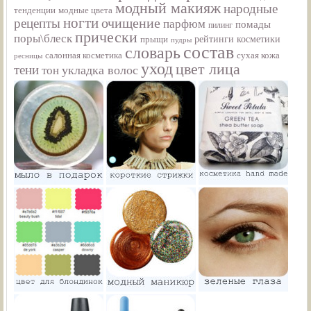
модный макияж
народные
тенденции
модные цвета
ногти
рецепты
очищение
парфюм
помады
пилинг
прически
поры\блеск
прыщи
рейтинги косметики
пудры
состав
словарь
салонная косметика
сухая кожа
ресницы
уход
цвет лица
тени
укладка волос
тон