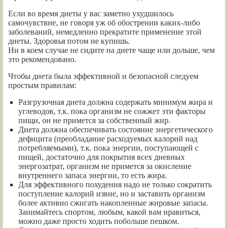
Если во время диеты у вас заметно ухудшилось
самочувствие, не говоря уж об обострении каких-либо
заболеваний, немедленно прекратите применение этой
диеты. Здоровья потом не купишь.
Ни в коем случае не сидите на диете чаще или дольше, чем
это рекомендовано.
Чтобы диета была эффективной и безопасной следуем
простым правилам:
Разгрузочная диета должна содержать минимум жира и
углеводов, т.к. пока организм не сожжет эти факторы
пищи, он не примется за собственный жир.
Диета должна обеспечивать состояние энергетического
дефицита (преобладание расходуемых калорий над
потребляемыми), т.к. пока энергии, поступающей с
пищей, достаточно для покрытия всех дневных
энергозатрат, организм не примется за окисление
внутреннего запаса энергии, то есть жира.
Для эффективного похудения надо не только сократить
поступление калорий извне, но и заставить организм
более активно сжигать накопленные жировые запасы.
Занимайтесь спортом, любым, какой вам нравиться,
можно даже просто ходить побольше пешком.