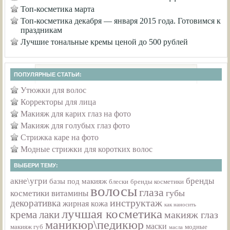
Топ-косметика марта
Топ-косметика декабря — января 2015 года. Готовимся к
праздникам
Лучшие тональные кремы ценой до 500 рублей
ПОПУЛЯРНЫЕ СТАТЬИ:
Утюжки для волос
Корректоры для лица
Макияж для карих глаз на фото
Макияж для голубых глаз фото
Стрижка каре на фото
Модные стрижки для коротких волос
ВЫБЕРИ ТЕМУ:
акне\угри
бренды
базы под макияж
бренды косметики
блески
волосы
глаза
губы
косметики
витамины
инструктаж
декоративка
жирная кожа
как наносить
лучшая косметика
крема
лаки
макияж глаз
маникюр\педикюр
маски
макияж губ
модные
масла