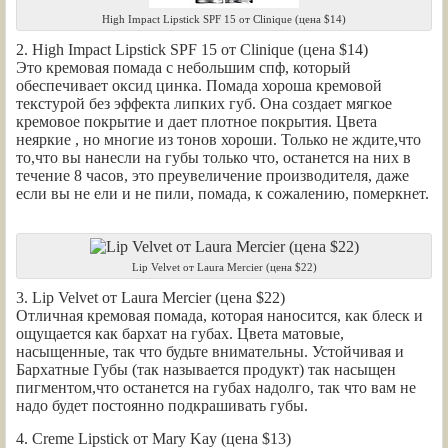
High Impact Lipstick SPF 15 от Clinique (цена $14)
2. High Impact Lipstick SPF 15 от Clinique (цена $14)
Это кремовая помада с небольшим спф, который
обеспечивает оксид цинка. Помада хороша кремовой
текстурой без эффекта липких губ. Она создает мягкое
кремовое покрытие и дает плотное покрытия. Цвета
неяркие , но многие из тонов хороши. Только не ждите,что
то,что вы нанесли на губы только что, останется на них в
течение 8 часов, это преувеличение производителя, даже
если вы не ели и не пили, помада, к сожалению, померкнет.
Lip Velvet от Laura Mercier (цена $22)
3. Lip Velvet от Laura Mercier (цена $22)
Отличная кремовая помада, которая наносится, как блеск и
ощущается как бархат на губах. Цвета матовые,
насыщенные, так что будьте внимательны. Устойчивая и
Бархатные Губы (так называется продукт) так насыщен
пигментом,что останется на губах надолго, так что вам не
надо будет постоянно подкрашивать губы.
4. Creme Lipstick от Mary Kay (цена $13)