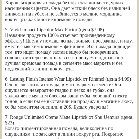
Хорошая кремовая помада без эффекта липкости, ярких
насыщенных цветов. Она дает мягкий блеск без излишней
липкости на губах и не забивается в мелкие морщинка
вокруг рта,как многие кремовые помады.
5. Vivid Impact Lipcolor Max Factor (цена $7.98)
Название продукта 100% отвечает произведенному
эффекту! Цвета у помады ясные, живые, прозрачные, и идут
вместе с мягким кремовым финишем. Эта помада подойдет
тем, кто ищет помаду, заставившую бы поворачивать
головы заинтересованных в ее сторону.Это однозначно
лучшая кремовая помада в сегменте масс-маркета и без
подтеканий в линии вокруг рта.
6. Lasting Finish Intense Wear Lipstick от Rimmel (цена $4.99)
Очень элегантная помада, в масс маркет сегменте.Она
ощущается невероятно гладко и легко на губах, она
увлажняет с мягким блеском ваши губы, хороший спектр
тонов, а если бы ее выставили на продажу в магазине люкс,
ее бы моментом оценили в 20$. Будьте уверены!
7. Rouge Unlimited Creme Matte Lipstick от Shu Uemura (цена
$23)
Богато пигментированная помада, великолепна по
ощущениям, не затекает в линии вокруг рта. Покрытие