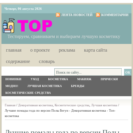
Четверг, 06 августа 2026
ЛЕНТА НОВОСТЕЙ
КОММЕНТАРИИ
Тестируем, сравниваем и выбираем лучшую косметику
главная
о проекте
реклама
карта сайта
содержание
словарь
НОВИНКИ
УХОД
КОСМЕТИКА
МАКИЯЖ
ПРИЧЕСКИ
МОДНО!
ЛУЧШАЯ КОСМЕТИКА
БРЕНДЫ
КОСМЕТИЧЕСКИЕ СРЕДСТВА
Главная
/
Декоративная косметика
,
Косметические средства
,
Лучшая косметика
/
Лучшие помады года по версии Полы Бегун - Декоративная косметика - Топ-
косметика
Лучшие помады года по версии Полы