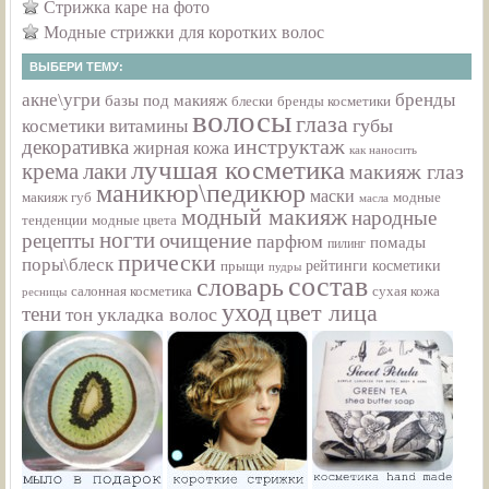
Стрижка каре на фото
Модные стрижки для коротких волос
ВЫБЕРИ ТЕМУ:
акне\угри
бренды
базы под макияж
бренды косметики
блески
волосы
глаза
губы
косметики
витамины
инструктаж
декоративка
жирная кожа
как наносить
лучшая косметика
крема
лаки
макияж глаз
маникюр\педикюр
маски
макияж губ
модные
масла
модный макияж
народные
тенденции
модные цвета
ногти
рецепты
очищение
парфюм
помады
пилинг
прически
поры\блеск
прыщи
рейтинги косметики
пудры
состав
словарь
салонная косметика
сухая кожа
ресницы
уход
цвет лица
тени
укладка волос
тон