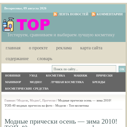
Воскресенье, 09 августа 2026
ЛЕНТА НОВОСТЕЙ
КОММЕНТАРИИ
Тестируем, сравниваем и выбираем лучшую косметику
главная
о проекте
реклама
карта сайта
содержание
словарь
НОВИНКИ
УХОД
КОСМЕТИКА
МАКИЯЖ
ПРИЧЕСКИ
МАНИКЮР
МОДНО!
ЛУЧШАЯ КОСМЕТИКА
БРЕНДЫ
КОСМЕТИЧЕСКИЕ СРЕДСТВА
Главная
/
Модели
,
Модно!
,
Прически
/ Модные прически осень — зима 2010!
ТОП-40 модных причесок на фото - Модели - Топ-косметика
Модные прически осень — зима 2010!