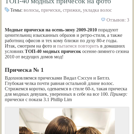
ТОП-40 модных причесок на фото
Темы:
волосы
,
прически
,
стрижки
,
укладка волос
Отзывов: 3
Модные прически на осень-зиму 2009-2010
порадуют
ценительниц изысканных образов и ретро-стиля, а также
работниц офисов и тех кому близки по духу 80-е годы.
Итак, смотрим на фото и
пытаемся повторить
в домашних
условиях
ТОП-40 модных причесок
осенне-зимнего сезона
2010 от ведущих домов мод!
Прическа № 1
Вдохновляемся прическами Видал Сэссун и Битлз.
Глубокая челка почти равная остальной длине волос.
Стрижемся коротко, одеваемся в стиле 60-х, такая прическа
для модных девушек, уверенных в себе на все 100.
Пример:
прически с показа 3.1 Phillip Lim