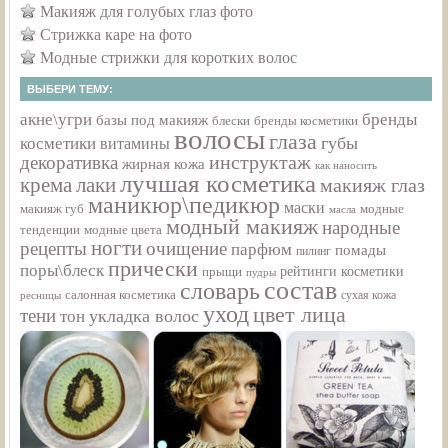
Макияж для голубых глаз фото
Стрижка каре на фото
Модные стрижки для коротких волос
ВЫБЕРИ ТЕМУ:
акне\угри
бренды
базы под макияж
бренды косметики
блески
волосы
глаза
губы
косметики
витамины
инструктаж
декоративка
жирная кожа
как наносить
лучшая косметика
крема
лаки
макияж глаз
маникюр\педикюр
маски
макияж губ
модные
масла
модный макияж
народные
тенденции
модные цвета
ногти
рецепты
очищение
парфюм
помады
пилинг
прически
поры\блеск
прыщи
рейтинги косметики
пудры
состав
словарь
салонная косметика
сухая кожа
ресницы
уход
цвет лица
тени
укладка волос
тон