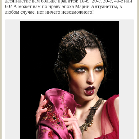
десятилетие вам больше нравится: 10-е, 20-е, 30-е, 40-е или
60? А может вам по нраву эпоха Марии Антуанетты, в
любом случае, нет ничего невозможного!