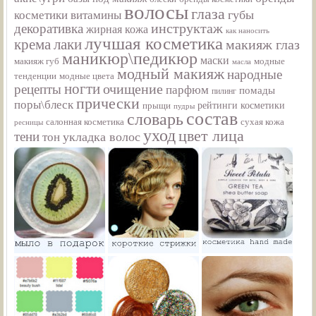
волосы
глаза
губы
косметики
витамины
инструктаж
декоративка
жирная кожа
как наносить
лучшая косметика
крема
лаки
макияж глаз
маникюр\педикюр
маски
макияж губ
модные
масла
модный макияж
народные
тенденции
модные цвета
ногти
рецепты
очищение
парфюм
помады
пилинг
прически
поры\блеск
прыщи
рейтинги косметики
пудры
состав
словарь
салонная косметика
сухая кожа
ресницы
уход
цвет лица
тени
укладка волос
тон