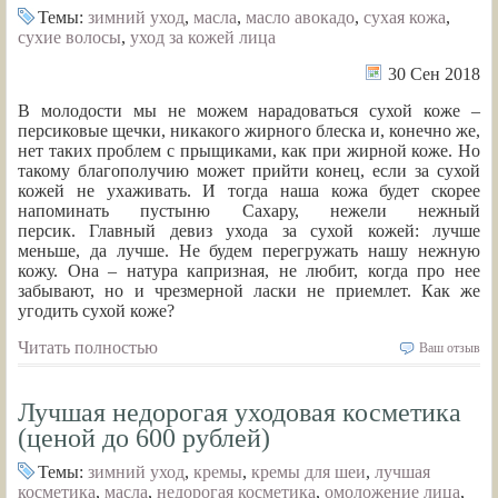
Темы:
зимний уход
,
масла
,
масло авокадо
,
сухая кожа
,
сухие волосы
,
уход за кожей лица
30 Сен 2018
В молодости мы не можем нарадоваться сухой коже –
персиковые щечки, никакого жирного блеска и, конечно же,
нет таких проблем с прыщиками, как при жирной коже. Но
такому благополучию может прийти конец, если за сухой
кожей не ухаживать. И тогда наша кожа будет скорее
напоминать пустыню Сахару, нежели нежный
персик. Главный девиз ухода за сухой кожей: лучше
меньше, да лучше. Не будем перегружать нашу нежную
кожу. Она – натура капризная, не любит, когда про нее
забывают, но и чрезмерной ласки не приемлет. Как же
угодить сухой коже?
Читать полностью
Ваш отзыв
Лучшая недорогая уходовая косметика
(ценой до 600 рублей)
Темы:
зимний уход
,
кремы
,
кремы для шеи
,
лучшая
косметика
,
масла
,
недорогая косметика
,
омоложение лица
,