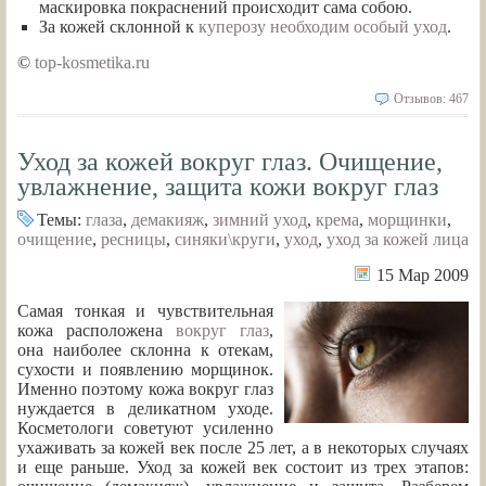
маскировка покраснений происходит сама собою.
За кожей склонной к
куперозу необходим особый уход
.
©
top-kosmetika.ru
Отзывов: 467
Уход за кожей вокруг глаз. Очищение,
увлажнение, защита кожи вокруг глаз
Темы:
глаза
,
демакияж
,
зимний уход
,
крема
,
морщинки
,
очищение
,
ресницы
,
синяки\круги
,
уход
,
уход за кожей лица
15 Мар 2009
Самая тонкая и чувствительная
кожа расположена
вокруг глаз
,
она наиболее склонна к отекам,
сухости и появлению морщинок.
Именно поэтому кожа вокруг глаз
нуждается в деликатном уходе.
Косметологи советуют усиленно
ухаживать за кожей век после 25 лет, а в некоторых случаях
и еще раньше. Уход за кожей век состоит из трех этапов: