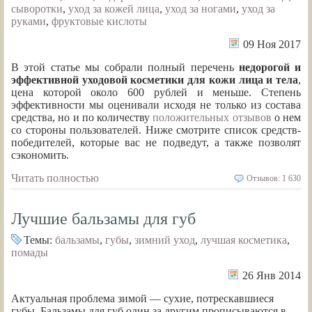
сыворотки
,
уход за кожей лица
,
уход за ногами
,
уход за
руками
,
фруктовые кислоты
09 Ноя 2017
В этой статье мы собрали полный перечень
недорогой и
эффективной уходовой косметики для кожи лица и тела
,
цена которой около 600 рублей и меньше. Степень
эффективности мы оценивали исходя не только из состава
средства, но и по количеству
положительных отзывов
о нем
со стороны пользователей. Ниже смотрите список средств-
победителей, которые вас не подведут, а также позволят
сэкономить.
Читать полностью
Отзывов: 1 630
Лучшие бальзамы для губ
Темы:
бальзамы
,
губы
,
зимний уход
,
лучшая косметика
,
помады
26 Янв 2014
Актуальная проблема зимой — сухие, потрескавшиеся
губы. Бальзамы для губ один за другим прописываются в