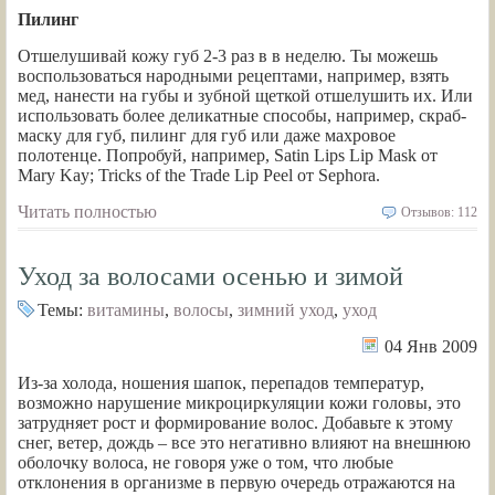
Пилинг
Отшелушивай кожу губ 2-3 раз в в неделю. Ты можешь
воспользоваться народными рецептами, например, взять
мед, нанести на губы и зубной щеткой отшелушить их. Или
использовать более деликатные способы, например, скраб-
маску для губ, пилинг для губ или даже махровое
полотенце. Попробуй, например, Satin Lips Lip Mask от
Mary Kay; Tricks of the Trade Lip Peel от Sephora.
Читать полностью
Отзывов: 112
Уход за волосами осенью и зимой
Темы:
витамины
,
волосы
,
зимний уход
,
уход
04 Янв 2009
Из-за холода, ношения шапок, перепадов температур,
возможно нарушение микроциркуляции кожи головы, это
затрудняет рост и формирование волос. Добавьте к этому
снег, ветер, дождь – все это негативно влияют на внешнюю
оболочку волоса, не говоря уже о том, что любые
отклонения в организме в первую очередь отражаются на