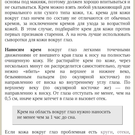
основы под макияж, поэтому должен хорошо впитываться и
не скатываться. Крем можно взять любой увлажняющий для
нормального или сухого типа кожи, т.к. крема для кожи
вокруг глаз ничем по составу не отличаются от обычных
кремов, за исключением кремов для ухода за возрастной
кожей. В этом случае, подбирайте крем для кожи против
первых признаков старения. А на ночь лучше использовать
сыворотки для кожи вокруг глаз.
Наносим крем
вокруг глаз легкими точечными
движениями от внешнего края глаза к носу на полностью
очищенную кожу. Не растирайте крем по коже, через
нескольких минут он распределится самостоятельно, лучше
нежно «вбить» крем на верхнее и нижнее веко,
безымянным пальцем (по окулярной косточке) по
направлению от виска ко внутреннему углу глаза. По
верхнему веку (по окулярной косточке же) — по
направлению к виску. От глаза отступать не менее, чем на
0,5 см, иначе крем затечет в глаза и вызовет отек.
Крем на область вокруг глаз нужно наносить
не менее чем за 1 час до сна.
Если кожа вокруг глаз проблемная есть
круги
,
отеки
,