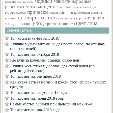
модный макияж
народные
масла
модные цвета
ногти
очищение
рецепты
парфюм
помады
пилинг
прически
поры\блеск
рейтинги косметики
прыщи
салонная
состав
словарь
тени
тон
сухая кожа
сыворотки
косметика
уход
цвет лица
укладка волос
фруктовые кислоты
СВЕЖИЕ СТАТЬИ:
Топ косметика февраля 2018
Лучшие мульти витамины для роста волос (по отзывам
пользователей)
Топ-косметика октябрь 2018
Где купить коллаген (ссылки, обзор цен)
Лучшая косметика и добавки для сухой кожи (по
рейтингу iherb.com)
Топ-косметика сентября 2018
Как ухаживать за ногами и кожей стоп, список лучших
средств
Топ-косметика августа 2018 года
Топ-косметика июня 2018 года
Самые частые ошибки при нанесении макияжа
Топ-косметика мая 2018 года