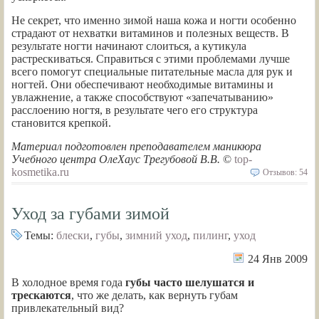
Не секрет, что именно зимой наша кожа и ногти особенно
страдают от нехватки витаминов и полезных веществ. В
результате ногти начинают слоиться, а кутикула
растрескиваться. Справиться с этими проблемами лучше
всего помогут специальные питательные масла для рук и
ногтей. Они обеспечивают необходимые витамины и
увлажнение, а также способствуют «запечатыванию»
расслоению ногтя, в результате чего его структура
становится крепкой.
Материал подготовлен преподавателем маникюра
Учебного центра ОлеХаус Трегубовой В.В.
©
top-
kosmetika.ru
Отзывов: 54
Уход за губами зимой
Темы:
блески
,
губы
,
зимний уход
,
пилинг
,
уход
24 Янв 2009
В холодное время года
губы часто шелушатся и
трескаются
, что же делать, как вернуть губам
привлекательный вид?