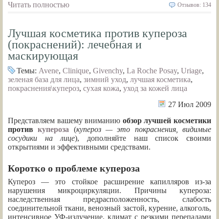
Читать полностью
Отзывов: 134
Лучшая косметика против купероза
(покраснений): лечебная и
маскирующая
Темы:
Avene
,
Clinique
,
Givenchy
,
La Roche Posay
,
Uriage
,
зеленая база для лица
,
зимний уход
,
лучшая косметика
,
покраснения\купероз
,
сухая кожа
,
уход за кожей лица
27 Июл 2009
Представляем вашему вниманию
обзор лучшей косметики
против
купероза
(
купероз — это покраснения, видимые
сосудики на лице
), дополняйте наш список своими
открытиями и эффективными средствами.
Коротко о проблеме купероза
Купероз — это стойкое расширение капилляров из-за
нарушения микроциркуляции. Причины купероза:
наследственная предрасположенность, слабость
соединительной ткани, венозный застой, курение, алкоголь,
интенсивное УФ-излучение, климат с резкими перепадами