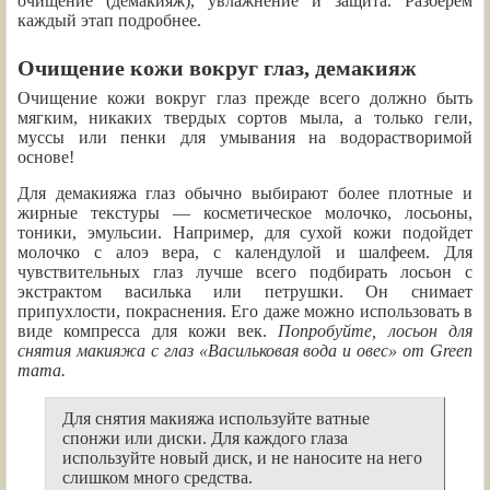
очищение (демакияж), увлажнение и защита. Разберем
каждый этап подробнее.
Очищение кожи вокруг глаз, демакияж
Очищение кожи вокруг глаз прежде всего должно быть
мягким, никаких твердых сортов мыла, а только гели,
муссы или пенки для умывания на водорастворимой
основе!
Для демакияжа глаз обычно выбирают более плотные и
жирные текстуры — косметическое молочко, лосьоны,
тоники, эмульсии. Например, для сухой кожи подойдет
молочко с алоэ вера, с календулой и шалфеем. Для
чувствительных глаз лучше всего подбирать лосьон с
экстрактом василька или петрушки. Он снимает
припухлости, покраснения. Его даже можно использовать в
виде компресса для кожи век.
Попробуйте, лосьон для
снятия макияжа с глаз «Васильковая вода и овес» от Green
mama.
Для снятия макияжа используйте ватные
спонжи или диски. Для каждого глаза
используйте новый диск, и не наносите на него
слишком много средства.