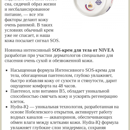
сна, сидячий образ жизни
и несбалансированное
питание, — все эти
факторы делают кожу
очень ранимой. В таких
условиях обычный крем
уже не спасает, и наша
кожа посылает сигнал SOS.
Новинка интенсивный
SOS-крем для тела от NIVEA
разработан при участии дерматологов специально для
спасения очень сухой и обезвоженной кожи.
Насыщенная формула Интенсивного SOS-крема для
тела, обогащенная пантенолом, глубоко увлажняет,
быстро избавляя кожу от сухости и стянутости, дарит
ощущение комфорта на 48 часов.
Пантенол, или витамин В5, обладает уникальной
способностью смягчать кожу и ускорять регенерацию
клеток.
Hydra-IQ — уникальная технология, разработанная на
основе Нобелевского открытия, активирует работу
водных каналов — аквапоринов, обеспечивающих
обмен влаги между клетками кожи. Hydra-IQ формула
увлажняет глубокие слои эпидермиса, сохраняя