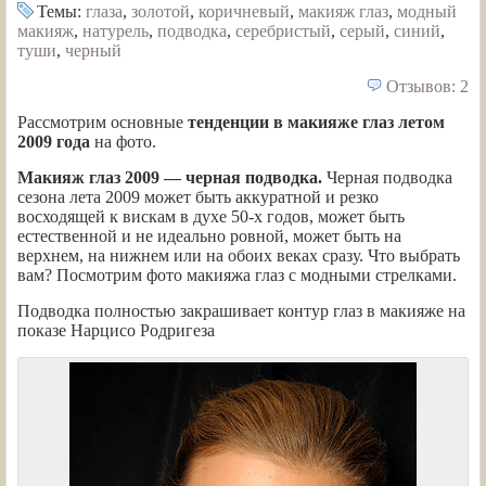
Темы:
глаза
,
золотой
,
коричневый
,
макияж глаз
,
модный
макияж
,
натурель
,
подводка
,
серебристый
,
серый
,
синий
,
туши
,
черный
Отзывов: 2
Рассмотрим основные
тенденции в макияже глаз
летом
2009 года
на фото.
Макияж глаз 2009 — черная подводка.
Черная подводка
сезона лета 2009 может быть аккуратной и резко
восходящей к вискам в духе 50-х годов, может быть
естественной и не идеально ровной, может быть на
верхнем, на нижнем или на обоих веках сразу. Что выбрать
вам? Посмотрим фото макияжа глаз с модными стрелками.
Подводка полностью закрашивает контур глаз в макияже на
показе Нарцисо Родригеза