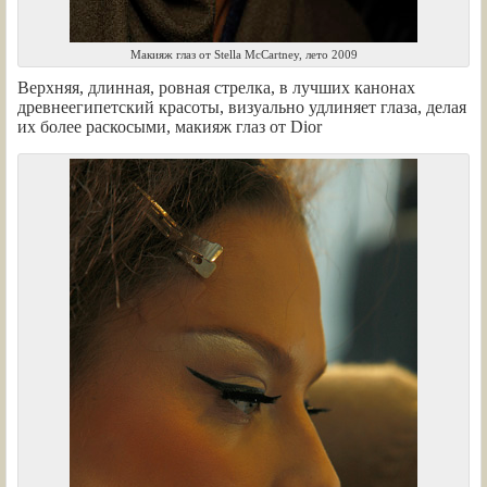
Макияж глаз от Stella McCartney, лето 2009
Верхняя, длинная, ровная стрелка, в лучших канонах
древнеегипетский красоты, визуально удлиняет глаза, делая
их более раскосыми, макияж глаз от Dior