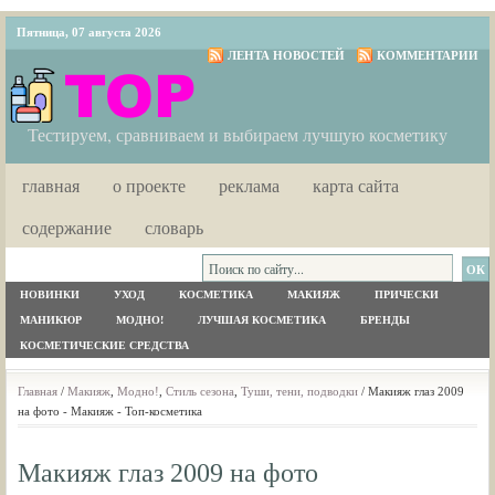
Пятница, 07 августа 2026
ЛЕНТА НОВОСТЕЙ
КОММЕНТАРИИ
Тестируем, сравниваем и выбираем лучшую косметику
главная
о проекте
реклама
карта сайта
содержание
словарь
НОВИНКИ
УХОД
КОСМЕТИКА
МАКИЯЖ
ПРИЧЕСКИ
МАНИКЮР
МОДНО!
ЛУЧШАЯ КОСМЕТИКА
БРЕНДЫ
КОСМЕТИЧЕСКИЕ СРЕДСТВА
Главная
/
Макияж
,
Модно!
,
Стиль сезона
,
Туши, тени, подводки
/ Макияж глаз 2009
на фото - Макияж - Топ-косметика
Макияж глаз 2009 на фото