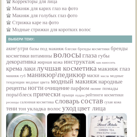
Корректоры для лица
Макияж для карих глаз на фото
Макияж для голубых глаз фото
Стрижка каре на фото
Модные стрижки для коротких волос
ВЫБЕРИ ТЕМУ:
акне\угри
бренды
базы под макияж
бренды косметики
блески
волосы
глаза
губы
косметики
витамины
инструктаж
декоративка
жирная кожа
как наносить
лучшая косметика
крема
лаки
макияж глаз
маникюр\педикюр
маски
макияж губ
модные
масла
модный макияж
народные
тенденции
модные цвета
ногти
рецепты
очищение
парфюм
помады
пилинг
прически
поры\блеск
прыщи
рейтинги косметики
пудры
состав
словарь
салонная косметика
сухая кожа
ресницы
уход
цвет лица
тени
укладка волос
тон