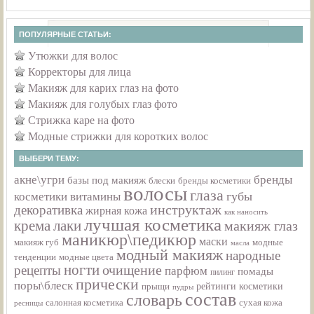
ПОПУЛЯРНЫЕ СТАТЬИ:
Утюжки для волос
Корректоры для лица
Макияж для карих глаз на фото
Макияж для голубых глаз фото
Стрижка каре на фото
Модные стрижки для коротких волос
ВЫБЕРИ ТЕМУ:
акне\угри
бренды
базы под макияж
бренды косметики
блески
волосы
глаза
губы
косметики
витамины
инструктаж
декоративка
жирная кожа
как наносить
лучшая косметика
крема
лаки
макияж глаз
маникюр\педикюр
маски
макияж губ
модные
масла
модный макияж
народные
тенденции
модные цвета
ногти
рецепты
очищение
парфюм
помады
пилинг
прически
поры\блеск
прыщи
рейтинги косметики
пудры
состав
словарь
салонная косметика
сухая кожа
ресницы