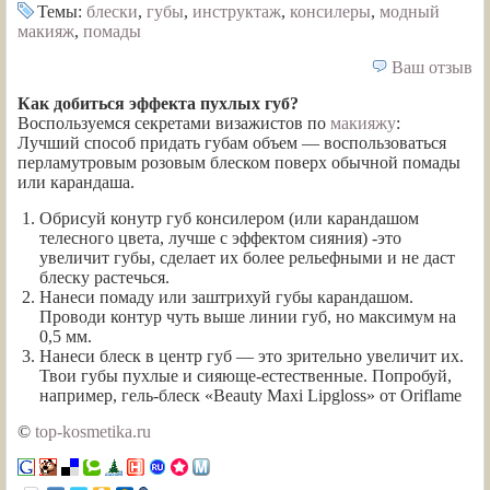
Темы:
блески
,
губы
,
инструктаж
,
консилеры
,
модный
макияж
,
помады
Ваш отзыв
Как добиться эффекта пухлых губ?
Воспользуемся секретами визажистов по
макияжу
:
Лучший способ придать губам объем — воспользоваться
перламутровым розовым блеском поверх обычной помады
или карандаша.
Обрисуй конутр губ консилером (или карандашом
телесного цвета, лучше с эффектом сияния) -это
увеличит губы, сделает их более рельефными и не даст
блеску растечься.
Нанеси помаду или заштрихуй губы карандашом.
Проводи контур чуть выше линии губ, но максимум на
0,5 мм.
Нанеси блеск в центр губ — это зрительно увеличит их.
Твои губы пухлые и сияюще-естественные. Попробуй,
например, гель-блеск «Beauty Maxi Lipgloss» от Oriflame
©
top-kosmetika.ru