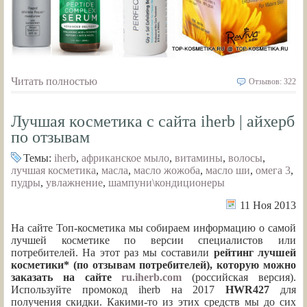
Читать полностью
Отзывов: 322
Лучшая косметика с сайта iherb | айхерб
по отзывам
Темы:
iherb
,
африканское мыло
,
витамины
,
волосы
,
лучшая косметика
,
масла
,
масло жожоба
,
масло ши
,
омега 3
,
пудры
,
увлажнение
,
шампуни\кондиционеры
11 Ноя 2013
На сайте Топ-косметика мы собираем информацию о самой
лучшей косметике по версии специалистов или
потребителей. На этот раз мы составили
рейтинг лучшей
косметики* (по отзывам потребителей), которую можно
заказать на сайте
ru.iherb.com
(российская версия).
Используйте промокод iherb на 2017
HWR427
для
получения скидки. Какими-то из этих средств мы до сих