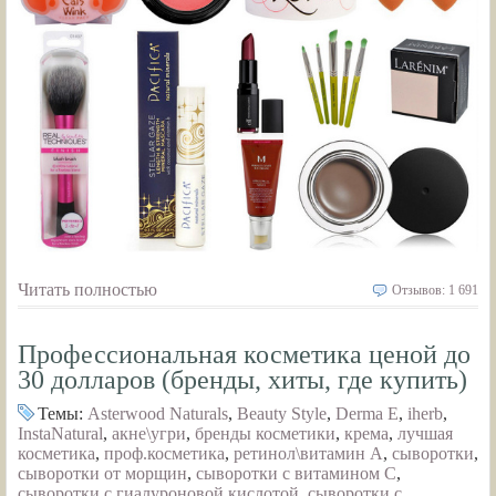
Читать полностью
Отзывов: 1 691
Профессиональная косметика ценой до
30 долларов (бренды, хиты, где купить)
Темы:
Asterwood Naturals
,
Beauty Style
,
Derma E
,
iherb
,
InstaNatural
,
акне\угри
,
бренды косметики
,
крема
,
лучшая
косметика
,
проф.косметика
,
ретинол\витамин А
,
сыворотки
,
сыворотки от морщин
,
сыворотки с витамином С
,
сыворотки с гиалуроновой кислотой
,
сыворотки с