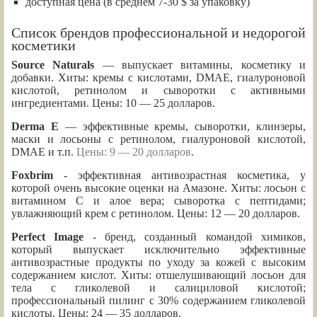
доступная цена (в среднем 7-30 $ за упаковку)
Список брендов профессиональной и недорогой
косметики
Source Naturals
— выпускает витамины, косметику и
добавки. Хиты: кремы с кислотами, DMAE, гиалуроновой
кислотой, ретинолом и сыворотки с активными
ингредиентами. Цены: 10 — 25 долларов.
Derma E
— эффективные кремы, сыворотки, клинзеры,
маски и лосьоны с ретинолом, гиалуроновой кислотой,
DMAE и т.п.
Цены: 9 — 20 долларов
.
Foxbrim
- эффективная антивозрастная косметика, у
которой очень высокие оценки на Амазоне. Хиты: лосьон с
витамином С и алое вера; сыворотка с пептидами;
увлажняющий крем с ретинолом. Цены: 12 — 20 долларов.
Perfect Image
- бренд, созданный командой химиков,
который выпускает исключительно эффективные
антивозрастные продукты по уходу за кожей с высоким
содержанием кислот. Хиты: отшелушивающий лосьон для
тела с гликолевой и салициловой кислотой;
профессиональный пилинг с 30% содержанием гликолевой
кислоты. Цены: 24 — 35 долларов.