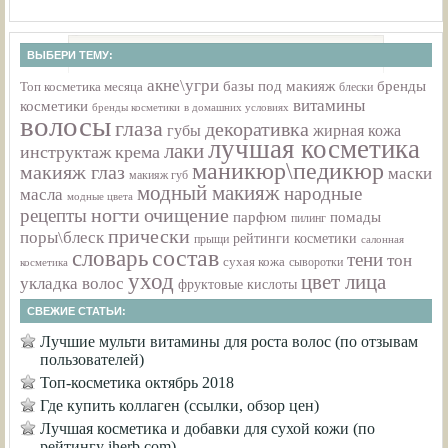
ВЫБЕРИ ТЕМУ:
акне\угри
базы под макияж
бренды
Топ косметика месяца
блески
витамины
косметики
бренды косметики
в домашних условиях
волосы
глаза
декоративка
губы
жирная кожа
лучшая косметика
лаки
инструктаж
крема
маникюр\педикюр
макияж глаз
маски
макияж губ
модный макияж
народные
масла
модные цвета
ногти
очищение
рецепты
парфюм
помады
пилинг
прически
поры\блеск
рейтинги косметики
прыщи
салонная
состав
словарь
тени
тон
сухая кожа
косметика
сыворотки
уход
цвет лица
укладка волос
фруктовые кислоты
СВЕЖИЕ СТАТЬИ:
Лучшие мульти витамины для роста волос (по отзывам
пользователей)
Топ-косметика октябрь 2018
Где купить коллаген (ссылки, обзор цен)
Лучшая косметика и добавки для сухой кожи (по
рейтингу iherb.com)