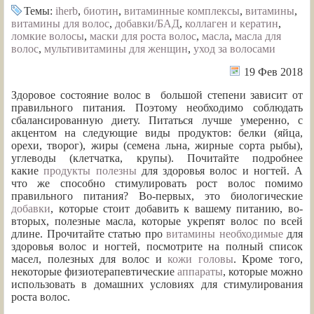
Темы:
iherb
,
биотин
,
витаминные комплексы
,
витамины
,
витамины для волос
,
добавки/БАД
,
коллаген и кератин
,
ломкие волосы
,
маски для роста волос
,
масла
,
масла для
волос
,
мультивитамины для женщин
,
уход за волосами
19 Фев 2018
Здоровое состояние волос в большой степени зависит от
правильного питания. Поэтому необходимо соблюдать
сбалансированную диету. Питаться лучше умеренно, с
акцентом на следующие виды продуктов: белки (яйца,
орехи, творог), жиры (семена льна, жирные сорта рыбы),
углеводы (клетчатка, крупы). Почитайте подробнее
какие
продукты полезны
для здоровья волос и ногтей. А
что же способно стимулировать рост волос помимо
правильного питания? Во-первых, это биологические
добавки
, которые стоит добавить к вашему питанию, во-
вторых, полезные масла, которые укрепят волос по всей
длине. Прочитайте статью про
витамины необходимые
для
здоровья волос и ногтей, посмотрите на полный список
масел, полезных для волос и
кожи головы
. Кроме того,
некоторые физиотерапевтические
аппараты
, которые можно
использовать в домашних условиях для стимулирования
роста волос.