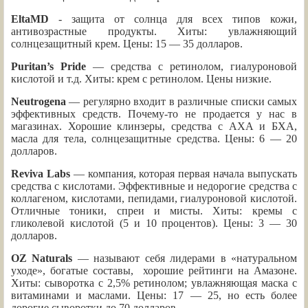
EltaMD
- защита от солнца для всех типов кожи,
антивозрастные продукты. Хиты: увлажняющий
солнцезащитный крем. Цены: 15 — 35 долларов.
Puritan’s Pride
— средства с ретинолом, гиалуроновой
кислотой и т.д. Хиты: крем с ретинолом. Цены низкие.
Neutrogena
— регулярно входит в различные списки самых
эффективных средств. Почему-то не продается у нас в
магазинах. Хорошие клинзеры, средства с АХА и БХА,
масла для тела, солнцезащитные средства. Цены: 6 — 20
долларов.
Reviva Labs
— компания, которая первая начала выпускать
средства с кислотами. Эффективные и недорогие средства с
коллагеном, кислотами, пепидами, гиалуроновой кислотой.
Отличные тоники, спреи и мисты. Хиты: кремы с
гликолевой кислотой (5 и 10 процентов). Цены: 3 — 30
долларов.
OZ Naturals
— называют себя лидерами в «натуральном
уходе», богатые составы, хорошие рейтинги на Амазоне.
Хиты: сыворотка с 2,5% ретинолом; увлажняющая маска с
витаминами и маслами. Цены: 17 — 25, но есть более
дорогие сыворотки до 70 долларов.